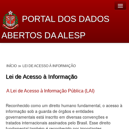
PORTAL DOS DADOS
ABERTOS DA ALESP
Home
Sobre o projeto
INÍCIO
LEI DE ACESSO À INFORMAÇÃO
Dados Abertos Alesp
Lei de Acesso à Informação
Lei de Acesso à Informação
A Lei de Acesso à Informação Pública (LAI)
Dados Governamentais Abertos
Planejamento
Reconhecido como um direito humano fundamental, o acesso à
informação sob a guarda de órgãos e entidades
Catálogo de dados
governamentais está inscrito em diversas convenções e
tratados internacionais assinados pelo Brasil. Esse direito
Processo Legislativo
fundamental também é reconhecido por importantes