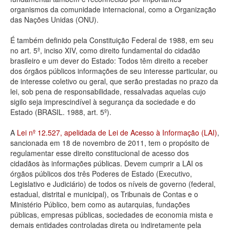
organismos da comunidade internacional, como a Organização
Deputados Estaduais
das Nações Unidas (ONU).
Administração
É também definido pela Constituição Federal de 1988, em seu
no art. 5º, inciso XIV, como direito fundamental do cidadão
Legislação
brasileiro e um dever do Estado: Todos têm direito a receber
dos órgãos públicos informações de seu interesse particular, ou
Agenda
de interesse coletivo ou geral, que serão prestadas no prazo da
lei, sob pena de responsabilidade, ressalvadas aquelas cujo
Perguntas frequentes
sigilo seja imprescindível à segurança da sociedade e do
Estado (BRASIL. 1988, art. 5º).
Contato
A
Lei nº 12.527, apelidada de Lei de Acesso à Informação (LAI)
,
sancionada em 18 de novembro de 2011, tem o propósito de
regulamentar esse direito constitucional de acesso dos
cidadãos às informações públicas. Devem cumprir a LAI os
órgãos públicos dos três Poderes de Estado (Executivo,
Legislativo e Judiciário) de todos os níveis de governo (federal,
estadual, distrital e municipal), os Tribunais de Contas e o
Ministério Público, bem como as autarquias, fundações
públicas, empresas públicas, sociedades de economia mista e
demais entidades controladas direta ou indiretamente pela