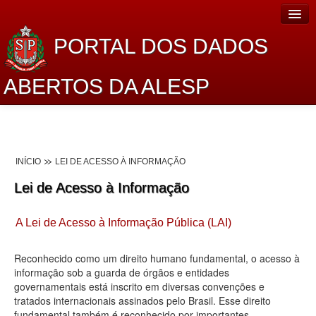
PORTAL DOS DADOS
ABERTOS DA ALESP
Home
Sobre o projeto
INÍCIO
LEI DE ACESSO À INFORMAÇÃO
Dados Abertos Alesp
Lei de Acesso à Informação
Lei de Acesso à Informação
A Lei de Acesso à Informação Pública (LAI)
Dados Governamentais Abertos
Planejamento
Reconhecido como um direito humano fundamental, o acesso à
informação sob a guarda de órgãos e entidades
Catálogo de dados
governamentais está inscrito em diversas convenções e
tratados internacionais assinados pelo Brasil. Esse direito
Processo Legislativo
fundamental também é reconhecido por importantes