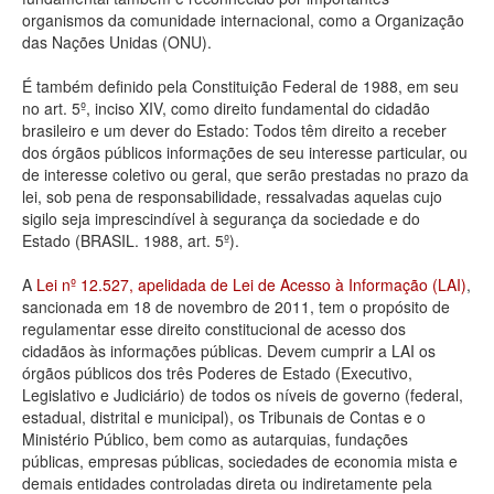
organismos da comunidade internacional, como a Organização
Deputados Estaduais
das Nações Unidas (ONU).
Administração
É também definido pela Constituição Federal de 1988, em seu
no art. 5º, inciso XIV, como direito fundamental do cidadão
Legislação
brasileiro e um dever do Estado: Todos têm direito a receber
dos órgãos públicos informações de seu interesse particular, ou
Agenda
de interesse coletivo ou geral, que serão prestadas no prazo da
lei, sob pena de responsabilidade, ressalvadas aquelas cujo
Perguntas frequentes
sigilo seja imprescindível à segurança da sociedade e do
Estado (BRASIL. 1988, art. 5º).
Contato
A
Lei nº 12.527, apelidada de Lei de Acesso à Informação (LAI)
,
sancionada em 18 de novembro de 2011, tem o propósito de
regulamentar esse direito constitucional de acesso dos
cidadãos às informações públicas. Devem cumprir a LAI os
órgãos públicos dos três Poderes de Estado (Executivo,
Legislativo e Judiciário) de todos os níveis de governo (federal,
estadual, distrital e municipal), os Tribunais de Contas e o
Ministério Público, bem como as autarquias, fundações
públicas, empresas públicas, sociedades de economia mista e
demais entidades controladas direta ou indiretamente pela