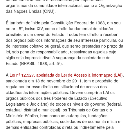
organismos da comunidade internacional, como a Organização
Deputados Estaduais
das Nações Unidas (ONU).
Administração
É também definido pela Constituição Federal de 1988, em seu
no art. 5º, inciso XIV, como direito fundamental do cidadão
Legislação
brasileiro e um dever do Estado: Todos têm direito a receber
dos órgãos públicos informações de seu interesse particular, ou
Agenda
de interesse coletivo ou geral, que serão prestadas no prazo da
lei, sob pena de responsabilidade, ressalvadas aquelas cujo
Perguntas frequentes
sigilo seja imprescindível à segurança da sociedade e do
Estado (BRASIL. 1988, art. 5º).
Contato
A
Lei nº 12.527, apelidada de Lei de Acesso à Informação (LAI)
,
sancionada em 18 de novembro de 2011, tem o propósito de
regulamentar esse direito constitucional de acesso dos
cidadãos às informações públicas. Devem cumprir a LAI os
órgãos públicos dos três Poderes de Estado (Executivo,
Legislativo e Judiciário) de todos os níveis de governo (federal,
estadual, distrital e municipal), os Tribunais de Contas e o
Ministério Público, bem como as autarquias, fundações
públicas, empresas públicas, sociedades de economia mista e
demais entidades controladas direta ou indiretamente pela