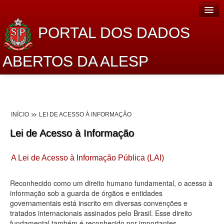
PORTAL DOS DADOS
ABERTOS DA ALESP
Home
Sobre o projeto
INÍCIO
LEI DE ACESSO À INFORMAÇÃO
Dados Abertos Alesp
Lei de Acesso à Informação
Lei de Acesso à Informação
A Lei de Acesso à Informação Pública (LAI)
Dados Governamentais Abertos
Planejamento
Reconhecido como um direito humano fundamental, o acesso à
informação sob a guarda de órgãos e entidades
Catálogo de dados
governamentais está inscrito em diversas convenções e
tratados internacionais assinados pelo Brasil. Esse direito
Processo Legislativo
fundamental também é reconhecido por importantes