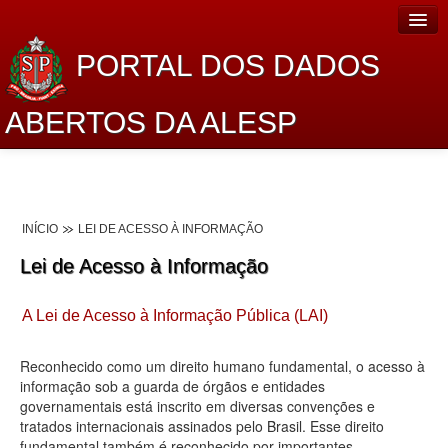
PORTAL DOS DADOS
ABERTOS DA ALESP
Home
Sobre o projeto
INÍCIO
LEI DE ACESSO À INFORMAÇÃO
Dados Abertos Alesp
Lei de Acesso à Informação
Lei de Acesso à Informação
A Lei de Acesso à Informação Pública (LAI)
Dados Governamentais Abertos
Planejamento
Reconhecido como um direito humano fundamental, o acesso à
informação sob a guarda de órgãos e entidades
Catálogo de dados
governamentais está inscrito em diversas convenções e
tratados internacionais assinados pelo Brasil. Esse direito
Processo Legislativo
fundamental também é reconhecido por importantes