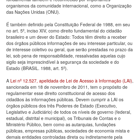
organismos da comunidade internacional, como a Organização
Deputados Estaduais
das Nações Unidas (ONU).
Administração
É também definido pela Constituição Federal de 1988, em seu
no art. 5º, inciso XIV, como direito fundamental do cidadão
Legislação
brasileiro e um dever do Estado: Todos têm direito a receber
dos órgãos públicos informações de seu interesse particular, ou
Agenda
de interesse coletivo ou geral, que serão prestadas no prazo da
lei, sob pena de responsabilidade, ressalvadas aquelas cujo
Perguntas frequentes
sigilo seja imprescindível à segurança da sociedade e do
Estado (BRASIL. 1988, art. 5º).
Contato
A
Lei nº 12.527, apelidada de Lei de Acesso à Informação (LAI)
,
sancionada em 18 de novembro de 2011, tem o propósito de
regulamentar esse direito constitucional de acesso dos
cidadãos às informações públicas. Devem cumprir a LAI os
órgãos públicos dos três Poderes de Estado (Executivo,
Legislativo e Judiciário) de todos os níveis de governo (federal,
estadual, distrital e municipal), os Tribunais de Contas e o
Ministério Público, bem como as autarquias, fundações
públicas, empresas públicas, sociedades de economia mista e
demais entidades controladas direta ou indiretamente pela