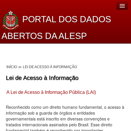
PORTAL DOS DADOS
ABERTOS DA ALESP
Home
Sobre o projeto
INÍCIO
LEI DE ACESSO À INFORMAÇÃO
Dados Abertos Alesp
Lei de Acesso à Informação
Lei de Acesso à Informação
A Lei de Acesso à Informação Pública (LAI)
Dados Governamentais Abertos
Planejamento
Reconhecido como um direito humano fundamental, o acesso à
informação sob a guarda de órgãos e entidades
Catálogo de dados
governamentais está inscrito em diversas convenções e
tratados internacionais assinados pelo Brasil. Esse direito
Processo Legislativo
fundamental também é reconhecido por importantes