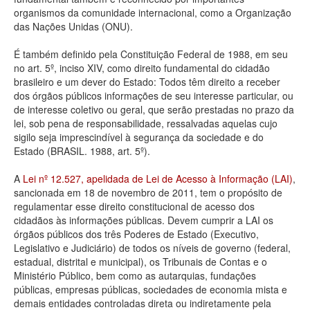
organismos da comunidade internacional, como a Organização
Deputados Estaduais
das Nações Unidas (ONU).
Administração
É também definido pela Constituição Federal de 1988, em seu
no art. 5º, inciso XIV, como direito fundamental do cidadão
Legislação
brasileiro e um dever do Estado: Todos têm direito a receber
dos órgãos públicos informações de seu interesse particular, ou
Agenda
de interesse coletivo ou geral, que serão prestadas no prazo da
lei, sob pena de responsabilidade, ressalvadas aquelas cujo
Perguntas frequentes
sigilo seja imprescindível à segurança da sociedade e do
Estado (BRASIL. 1988, art. 5º).
Contato
A
Lei nº 12.527, apelidada de Lei de Acesso à Informação (LAI)
,
sancionada em 18 de novembro de 2011, tem o propósito de
regulamentar esse direito constitucional de acesso dos
cidadãos às informações públicas. Devem cumprir a LAI os
órgãos públicos dos três Poderes de Estado (Executivo,
Legislativo e Judiciário) de todos os níveis de governo (federal,
estadual, distrital e municipal), os Tribunais de Contas e o
Ministério Público, bem como as autarquias, fundações
públicas, empresas públicas, sociedades de economia mista e
demais entidades controladas direta ou indiretamente pela