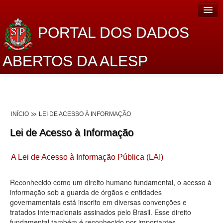
PORTAL DOS DADOS
ABERTOS DA ALESP
Home
Sobre o projeto
INÍCIO
LEI DE ACESSO À INFORMAÇÃO
Dados Abertos Alesp
Lei de Acesso à Informação
Lei de Acesso à Informação
A Lei de Acesso à Informação Pública (LAI)
Dados Governamentais Abertos
Planejamento
Reconhecido como um direito humano fundamental, o acesso à
informação sob a guarda de órgãos e entidades
Catálogo de dados
governamentais está inscrito em diversas convenções e
tratados internacionais assinados pelo Brasil. Esse direito
Processo Legislativo
fundamental também é reconhecido por importantes