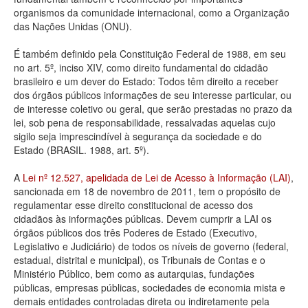
organismos da comunidade internacional, como a Organização
Deputados Estaduais
das Nações Unidas (ONU).
Administração
É também definido pela Constituição Federal de 1988, em seu
no art. 5º, inciso XIV, como direito fundamental do cidadão
Legislação
brasileiro e um dever do Estado: Todos têm direito a receber
dos órgãos públicos informações de seu interesse particular, ou
Agenda
de interesse coletivo ou geral, que serão prestadas no prazo da
lei, sob pena de responsabilidade, ressalvadas aquelas cujo
Perguntas frequentes
sigilo seja imprescindível à segurança da sociedade e do
Estado (BRASIL. 1988, art. 5º).
Contato
A
Lei nº 12.527, apelidada de Lei de Acesso à Informação (LAI)
,
sancionada em 18 de novembro de 2011, tem o propósito de
regulamentar esse direito constitucional de acesso dos
cidadãos às informações públicas. Devem cumprir a LAI os
órgãos públicos dos três Poderes de Estado (Executivo,
Legislativo e Judiciário) de todos os níveis de governo (federal,
estadual, distrital e municipal), os Tribunais de Contas e o
Ministério Público, bem como as autarquias, fundações
públicas, empresas públicas, sociedades de economia mista e
demais entidades controladas direta ou indiretamente pela