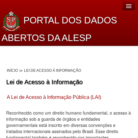
PORTAL DOS DADOS
ABERTOS DA ALESP
Home
Sobre o projeto
INÍCIO
LEI DE ACESSO À INFORMAÇÃO
Dados Abertos Alesp
Lei de Acesso à Informação
Lei de Acesso à Informação
A Lei de Acesso à Informação Pública (LAI)
Dados Governamentais Abertos
Planejamento
Reconhecido como um direito humano fundamental, o acesso à
informação sob a guarda de órgãos e entidades
Catálogo de dados
governamentais está inscrito em diversas convenções e
tratados internacionais assinados pelo Brasil. Esse direito
Processo Legislativo
fundamental também é reconhecido por importantes