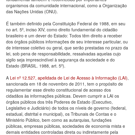
organismos da comunidade internacional, como a Organização
Deputados Estaduais
das Nações Unidas (ONU).
Administração
É também definido pela Constituição Federal de 1988, em seu
no art. 5º, inciso XIV, como direito fundamental do cidadão
Legislação
brasileiro e um dever do Estado: Todos têm direito a receber
dos órgãos públicos informações de seu interesse particular, ou
Agenda
de interesse coletivo ou geral, que serão prestadas no prazo da
lei, sob pena de responsabilidade, ressalvadas aquelas cujo
Perguntas frequentes
sigilo seja imprescindível à segurança da sociedade e do
Estado (BRASIL. 1988, art. 5º).
Contato
A
Lei nº 12.527, apelidada de Lei de Acesso à Informação (LAI)
,
sancionada em 18 de novembro de 2011, tem o propósito de
regulamentar esse direito constitucional de acesso dos
cidadãos às informações públicas. Devem cumprir a LAI os
órgãos públicos dos três Poderes de Estado (Executivo,
Legislativo e Judiciário) de todos os níveis de governo (federal,
estadual, distrital e municipal), os Tribunais de Contas e o
Ministério Público, bem como as autarquias, fundações
públicas, empresas públicas, sociedades de economia mista e
demais entidades controladas direta ou indiretamente pela