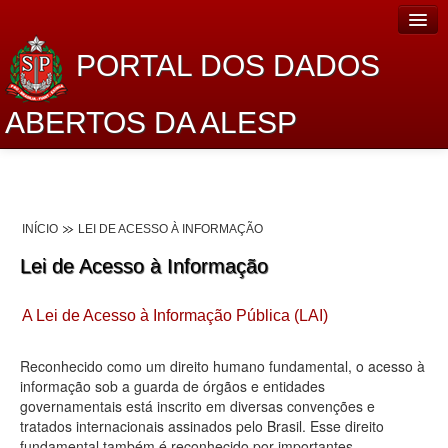
PORTAL DOS DADOS
ABERTOS DA ALESP
Home
Sobre o projeto
INÍCIO
LEI DE ACESSO À INFORMAÇÃO
Dados Abertos Alesp
Lei de Acesso à Informação
Lei de Acesso à Informação
A Lei de Acesso à Informação Pública (LAI)
Dados Governamentais Abertos
Planejamento
Reconhecido como um direito humano fundamental, o acesso à
informação sob a guarda de órgãos e entidades
Catálogo de dados
governamentais está inscrito em diversas convenções e
tratados internacionais assinados pelo Brasil. Esse direito
Processo Legislativo
fundamental também é reconhecido por importantes