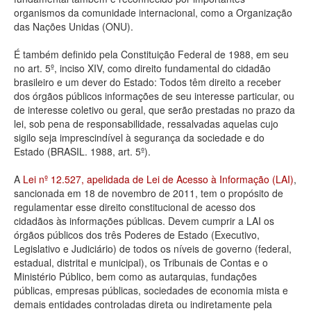
organismos da comunidade internacional, como a Organização
Deputados Estaduais
das Nações Unidas (ONU).
Administração
É também definido pela Constituição Federal de 1988, em seu
no art. 5º, inciso XIV, como direito fundamental do cidadão
Legislação
brasileiro e um dever do Estado: Todos têm direito a receber
dos órgãos públicos informações de seu interesse particular, ou
Agenda
de interesse coletivo ou geral, que serão prestadas no prazo da
lei, sob pena de responsabilidade, ressalvadas aquelas cujo
Perguntas frequentes
sigilo seja imprescindível à segurança da sociedade e do
Estado (BRASIL. 1988, art. 5º).
Contato
A
Lei nº 12.527, apelidada de Lei de Acesso à Informação (LAI)
,
sancionada em 18 de novembro de 2011, tem o propósito de
regulamentar esse direito constitucional de acesso dos
cidadãos às informações públicas. Devem cumprir a LAI os
órgãos públicos dos três Poderes de Estado (Executivo,
Legislativo e Judiciário) de todos os níveis de governo (federal,
estadual, distrital e municipal), os Tribunais de Contas e o
Ministério Público, bem como as autarquias, fundações
públicas, empresas públicas, sociedades de economia mista e
demais entidades controladas direta ou indiretamente pela