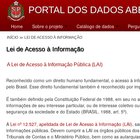
PORTAL DOS DADOS AB
Home
Sobre o projeto
Catálogo de dados
Pergu
INÍCIO
LEI DE ACESSO À INFORMAÇÃO
Lei de Acesso à Informação
A Lei de Acesso à Informação Pública (LAI)
Reconhecido como um direito humano fundamental, o acesso à info
pelo Brasil. Esse direito fundamental também é reconhecido por 
É também definido pela Constituição Federal de 1988, em seu no art
informações de seu interesse particular, ou de interesse coletivo o
segurança da sociedade e do Estado (BRASIL. 1988, art. 5º).
A
Lei nº 12.527, apelidada de Lei de Acesso à Informação (LAI)
, s
informações públicas. Devem cumprir a LAI os órgãos públicos dos tr
Tribunais de Contas e o Ministério Público, bem como as autarquia