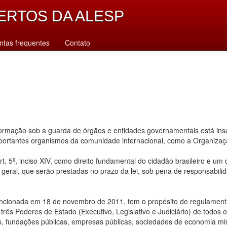
ERTOS DA ALESP
ntas frequentes
Contato
rmação sob a guarda de órgãos e entidades governamentais está inscr
importantes organismos da comunidade internacional, como a Organiz
. 5º, inciso XIV, como direito fundamental do cidadão brasileiro e um
u geral, que serão prestadas no prazo da lei, sob pena de responsabilid
ancionada em 18 de novembro de 2011, tem o propósito de regulamentar
ês Poderes de Estado (Executivo, Legislativo e Judiciário) de todos os n
s, fundações públicas, empresas públicas, sociedades de economia mis