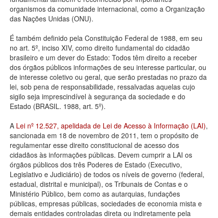
organismos da comunidade internacional, como a Organização
Deputados Estaduais
das Nações Unidas (ONU).
Administração
É também definido pela Constituição Federal de 1988, em seu
no art. 5º, inciso XIV, como direito fundamental do cidadão
Legislação
brasileiro e um dever do Estado: Todos têm direito a receber
dos órgãos públicos informações de seu interesse particular, ou
Agenda
de interesse coletivo ou geral, que serão prestadas no prazo da
lei, sob pena de responsabilidade, ressalvadas aquelas cujo
Perguntas frequentes
sigilo seja imprescindível à segurança da sociedade e do
Estado (BRASIL. 1988, art. 5º).
Contato
A
Lei nº 12.527, apelidada de Lei de Acesso à Informação (LAI)
,
sancionada em 18 de novembro de 2011, tem o propósito de
regulamentar esse direito constitucional de acesso dos
cidadãos às informações públicas. Devem cumprir a LAI os
órgãos públicos dos três Poderes de Estado (Executivo,
Legislativo e Judiciário) de todos os níveis de governo (federal,
estadual, distrital e municipal), os Tribunais de Contas e o
Ministério Público, bem como as autarquias, fundações
públicas, empresas públicas, sociedades de economia mista e
demais entidades controladas direta ou indiretamente pela