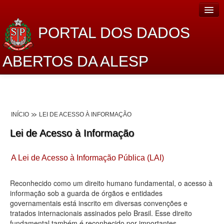
PORTAL DOS DADOS
ABERTOS DA ALESP
Home
Sobre o projeto
INÍCIO
LEI DE ACESSO À INFORMAÇÃO
Dados Abertos Alesp
Lei de Acesso à Informação
Lei de Acesso à Informação
A Lei de Acesso à Informação Pública (LAI)
Dados Governamentais Abertos
Planejamento
Reconhecido como um direito humano fundamental, o acesso à
informação sob a guarda de órgãos e entidades
Catálogo de dados
governamentais está inscrito em diversas convenções e
tratados internacionais assinados pelo Brasil. Esse direito
Processo Legislativo
fundamental também é reconhecido por importantes