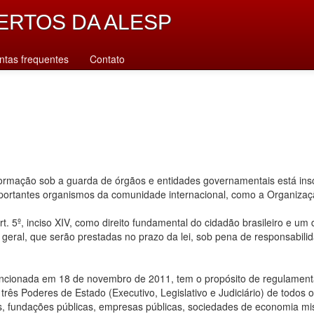
ERTOS DA ALESP
ntas frequentes
Contato
rmação sob a guarda de órgãos e entidades governamentais está inscr
importantes organismos da comunidade internacional, como a Organiz
. 5º, inciso XIV, como direito fundamental do cidadão brasileiro e um
u geral, que serão prestadas no prazo da lei, sob pena de responsabilid
ancionada em 18 de novembro de 2011, tem o propósito de regulamentar
ês Poderes de Estado (Executivo, Legislativo e Judiciário) de todos os n
s, fundações públicas, empresas públicas, sociedades de economia mis