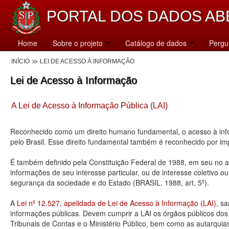
PORTAL DOS DADOS AB
Home
Sobre o projeto
Catálogo de dados
Pergu
INÍCIO
LEI DE ACESSO À INFORMAÇÃO
Lei de Acesso à Informação
A Lei de Acesso à Informação Pública (LAI)
Reconhecido como um direito humano fundamental, o acesso à info
pelo Brasil. Esse direito fundamental também é reconhecido por 
É também definido pela Constituição Federal de 1988, em seu no art
informações de seu interesse particular, ou de interesse coletivo o
segurança da sociedade e do Estado (BRASIL. 1988, art. 5º).
A
Lei nº 12.527, apelidada de Lei de Acesso à Informação (LAI)
, s
informações públicas. Devem cumprir a LAI os órgãos públicos dos tr
Tribunais de Contas e o Ministério Público, bem como as autarquia