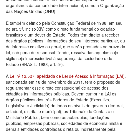
organismos da comunidade internacional, como a Organização
Deputados Estaduais
das Nações Unidas (ONU).
Administração
É também definido pela Constituição Federal de 1988, em seu
no art. 5º, inciso XIV, como direito fundamental do cidadão
Legislação
brasileiro e um dever do Estado: Todos têm direito a receber
dos órgãos públicos informações de seu interesse particular, ou
Agenda
de interesse coletivo ou geral, que serão prestadas no prazo da
lei, sob pena de responsabilidade, ressalvadas aquelas cujo
Perguntas frequentes
sigilo seja imprescindível à segurança da sociedade e do
Estado (BRASIL. 1988, art. 5º).
Contato
A
Lei nº 12.527, apelidada de Lei de Acesso à Informação (LAI)
,
sancionada em 18 de novembro de 2011, tem o propósito de
regulamentar esse direito constitucional de acesso dos
cidadãos às informações públicas. Devem cumprir a LAI os
órgãos públicos dos três Poderes de Estado (Executivo,
Legislativo e Judiciário) de todos os níveis de governo (federal,
estadual, distrital e municipal), os Tribunais de Contas e o
Ministério Público, bem como as autarquias, fundações
públicas, empresas públicas, sociedades de economia mista e
demais entidades controladas direta ou indiretamente pela