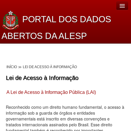
PORTAL DOS DADOS
ABERTOS DA ALESP
Home
Sobre o projeto
INÍCIO
LEI DE ACESSO À INFORMAÇÃO
Dados Abertos Alesp
Lei de Acesso à Informação
Lei de Acesso à Informação
A Lei de Acesso à Informação Pública (LAI)
Dados Governamentais Abertos
Planejamento
Reconhecido como um direito humano fundamental, o acesso à
informação sob a guarda de órgãos e entidades
Catálogo de dados
governamentais está inscrito em diversas convenções e
tratados internacionais assinados pelo Brasil. Esse direito
Processo Legislativo
fundamental também é reconhecido por importantes