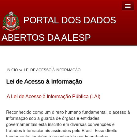
PORTAL DOS DADOS
ABERTOS DA ALESP
Home
Sobre o projeto
INÍCIO
LEI DE ACESSO À INFORMAÇÃO
Dados Abertos Alesp
Lei de Acesso à Informação
Lei de Acesso à Informação
A Lei de Acesso à Informação Pública (LAI)
Dados Governamentais Abertos
Planejamento
Reconhecido como um direito humano fundamental, o acesso à
informação sob a guarda de órgãos e entidades
Catálogo de dados
governamentais está inscrito em diversas convenções e
tratados internacionais assinados pelo Brasil. Esse direito
Processo Legislativo
fundamental também é reconhecido por importantes