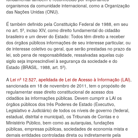
organismos da comunidade internacional, como a Organização
Deputados Estaduais
das Nações Unidas (ONU).
Administração
É também definido pela Constituição Federal de 1988, em seu
no art. 5º, inciso XIV, como direito fundamental do cidadão
Legislação
brasileiro e um dever do Estado: Todos têm direito a receber
dos órgãos públicos informações de seu interesse particular, ou
Agenda
de interesse coletivo ou geral, que serão prestadas no prazo da
lei, sob pena de responsabilidade, ressalvadas aquelas cujo
Perguntas frequentes
sigilo seja imprescindível à segurança da sociedade e do
Estado (BRASIL. 1988, art. 5º).
Contato
A
Lei nº 12.527, apelidada de Lei de Acesso à Informação (LAI)
,
sancionada em 18 de novembro de 2011, tem o propósito de
regulamentar esse direito constitucional de acesso dos
cidadãos às informações públicas. Devem cumprir a LAI os
órgãos públicos dos três Poderes de Estado (Executivo,
Legislativo e Judiciário) de todos os níveis de governo (federal,
estadual, distrital e municipal), os Tribunais de Contas e o
Ministério Público, bem como as autarquias, fundações
públicas, empresas públicas, sociedades de economia mista e
demais entidades controladas direta ou indiretamente pela