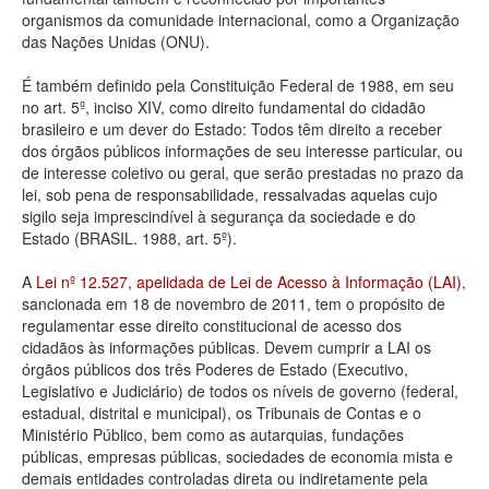
organismos da comunidade internacional, como a Organização
Deputados Estaduais
das Nações Unidas (ONU).
Administração
É também definido pela Constituição Federal de 1988, em seu
no art. 5º, inciso XIV, como direito fundamental do cidadão
Legislação
brasileiro e um dever do Estado: Todos têm direito a receber
dos órgãos públicos informações de seu interesse particular, ou
Agenda
de interesse coletivo ou geral, que serão prestadas no prazo da
lei, sob pena de responsabilidade, ressalvadas aquelas cujo
Perguntas frequentes
sigilo seja imprescindível à segurança da sociedade e do
Estado (BRASIL. 1988, art. 5º).
Contato
A
Lei nº 12.527, apelidada de Lei de Acesso à Informação (LAI)
,
sancionada em 18 de novembro de 2011, tem o propósito de
regulamentar esse direito constitucional de acesso dos
cidadãos às informações públicas. Devem cumprir a LAI os
órgãos públicos dos três Poderes de Estado (Executivo,
Legislativo e Judiciário) de todos os níveis de governo (federal,
estadual, distrital e municipal), os Tribunais de Contas e o
Ministério Público, bem como as autarquias, fundações
públicas, empresas públicas, sociedades de economia mista e
demais entidades controladas direta ou indiretamente pela