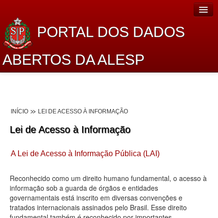
PORTAL DOS DADOS
ABERTOS DA ALESP
Home
Sobre o projeto
INÍCIO
LEI DE ACESSO À INFORMAÇÃO
Dados Abertos Alesp
Lei de Acesso à Informação
Lei de Acesso à Informação
A Lei de Acesso à Informação Pública (LAI)
Dados Governamentais Abertos
Planejamento
Reconhecido como um direito humano fundamental, o acesso à
informação sob a guarda de órgãos e entidades
Catálogo de dados
governamentais está inscrito em diversas convenções e
tratados internacionais assinados pelo Brasil. Esse direito
Processo Legislativo
fundamental também é reconhecido por importantes