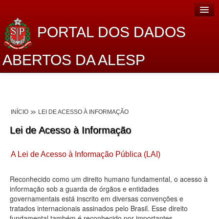
PORTAL DOS DADOS
ABERTOS DA ALESP
Home
Sobre o projeto
INÍCIO
LEI DE ACESSO À INFORMAÇÃO
Dados Abertos Alesp
Lei de Acesso à Informação
Lei de Acesso à Informação
A Lei de Acesso à Informação Pública (LAI)
Dados Governamentais Abertos
Planejamento
Reconhecido como um direito humano fundamental, o acesso à
informação sob a guarda de órgãos e entidades
Catálogo de dados
governamentais está inscrito em diversas convenções e
tratados internacionais assinados pelo Brasil. Esse direito
Processo Legislativo
fundamental também é reconhecido por importantes