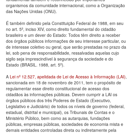
organismos da comunidade internacional, como a Organização
Deputados Estaduais
das Nações Unidas (ONU).
Administração
É também definido pela Constituição Federal de 1988, em seu
no art. 5º, inciso XIV, como direito fundamental do cidadão
Legislação
brasileiro e um dever do Estado: Todos têm direito a receber
dos órgãos públicos informações de seu interesse particular, ou
Agenda
de interesse coletivo ou geral, que serão prestadas no prazo da
lei, sob pena de responsabilidade, ressalvadas aquelas cujo
Perguntas frequentes
sigilo seja imprescindível à segurança da sociedade e do
Estado (BRASIL. 1988, art. 5º).
Contato
A
Lei nº 12.527, apelidada de Lei de Acesso à Informação (LAI)
,
sancionada em 18 de novembro de 2011, tem o propósito de
regulamentar esse direito constitucional de acesso dos
cidadãos às informações públicas. Devem cumprir a LAI os
órgãos públicos dos três Poderes de Estado (Executivo,
Legislativo e Judiciário) de todos os níveis de governo (federal,
estadual, distrital e municipal), os Tribunais de Contas e o
Ministério Público, bem como as autarquias, fundações
públicas, empresas públicas, sociedades de economia mista e
demais entidades controladas direta ou indiretamente pela