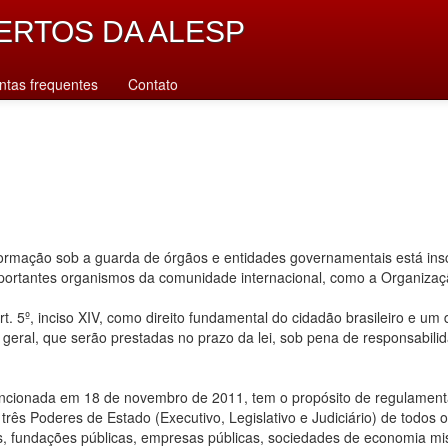
ERTOS DA ALESP
ntas frequentes
Contato
rmação sob a guarda de órgãos e entidades governamentais está inscr
importantes organismos da comunidade internacional, como a Organiz
. 5º, inciso XIV, como direito fundamental do cidadão brasileiro e um
u geral, que serão prestadas no prazo da lei, sob pena de responsabilid
ancionada em 18 de novembro de 2011, tem o propósito de regulamentar
ês Poderes de Estado (Executivo, Legislativo e Judiciário) de todos os n
s, fundações públicas, empresas públicas, sociedades de economia mis