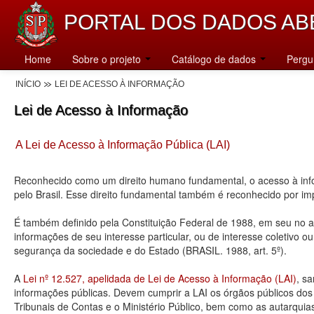
PORTAL DOS DADOS AB
Home
Sobre o projeto
Catálogo de dados
Pergu
INÍCIO
LEI DE ACESSO À INFORMAÇÃO
Lei de Acesso à Informação
A Lei de Acesso à Informação Pública (LAI)
Reconhecido como um direito humano fundamental, o acesso à info
pelo Brasil. Esse direito fundamental também é reconhecido por 
É também definido pela Constituição Federal de 1988, em seu no art
informações de seu interesse particular, ou de interesse coletivo o
segurança da sociedade e do Estado (BRASIL. 1988, art. 5º).
A
Lei nº 12.527, apelidada de Lei de Acesso à Informação (LAI)
, s
informações públicas. Devem cumprir a LAI os órgãos públicos dos tr
Tribunais de Contas e o Ministério Público, bem como as autarquia