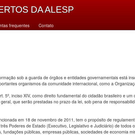
ERTOS DA ALESP
ntas frequentes
Contato
rmação sob a guarda de órgãos e entidades governamentais está inscr
importantes organismos da comunidade internacional, como a Organiz
. 5º, inciso XIV, como direito fundamental do cidadão brasileiro e um
u geral, que serão prestadas no prazo da lei, sob pena de responsabilid
ancionada em 18 de novembro de 2011, tem o propósito de regulamentar
ês Poderes de Estado (Executivo, Legislativo e Judiciário) de todos os n
s, fundações públicas, empresas públicas, sociedades de economia mis