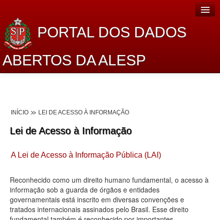
PORTAL DOS DADOS
ABERTOS DA ALESP
Home
Sobre o projeto
INÍCIO
LEI DE ACESSO À INFORMAÇÃO
Dados Abertos Alesp
Lei de Acesso à Informação
Lei de Acesso à Informação
A Lei de Acesso à Informação Pública (LAI)
Dados Governamentais Abertos
Planejamento
Reconhecido como um direito humano fundamental, o acesso à
informação sob a guarda de órgãos e entidades
Catálogo de dados
governamentais está inscrito em diversas convenções e
tratados internacionais assinados pelo Brasil. Esse direito
Processo Legislativo
fundamental também é reconhecido por importantes