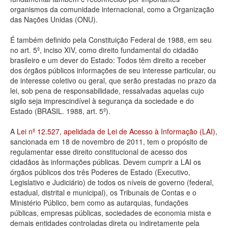
organismos da comunidade internacional, como a Organização
Deputados Estaduais
das Nações Unidas (ONU).
Administração
É também definido pela Constituição Federal de 1988, em seu
no art. 5º, inciso XIV, como direito fundamental do cidadão
Legislação
brasileiro e um dever do Estado: Todos têm direito a receber
dos órgãos públicos informações de seu interesse particular, ou
Agenda
de interesse coletivo ou geral, que serão prestadas no prazo da
lei, sob pena de responsabilidade, ressalvadas aquelas cujo
Perguntas frequentes
sigilo seja imprescindível à segurança da sociedade e do
Estado (BRASIL. 1988, art. 5º).
Contato
A
Lei nº 12.527, apelidada de Lei de Acesso à Informação (LAI)
,
sancionada em 18 de novembro de 2011, tem o propósito de
regulamentar esse direito constitucional de acesso dos
cidadãos às informações públicas. Devem cumprir a LAI os
órgãos públicos dos três Poderes de Estado (Executivo,
Legislativo e Judiciário) de todos os níveis de governo (federal,
estadual, distrital e municipal), os Tribunais de Contas e o
Ministério Público, bem como as autarquias, fundações
públicas, empresas públicas, sociedades de economia mista e
demais entidades controladas direta ou indiretamente pela