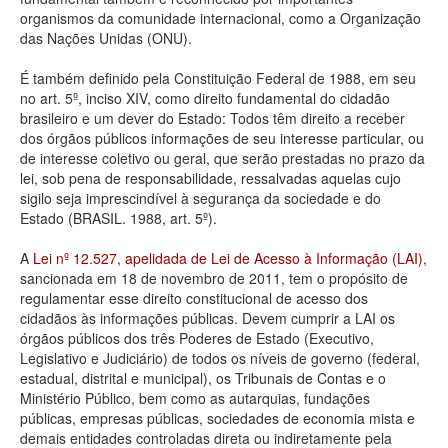
organismos da comunidade internacional, como a Organização
Deputados Estaduais
das Nações Unidas (ONU).
Administração
É também definido pela Constituição Federal de 1988, em seu
no art. 5º, inciso XIV, como direito fundamental do cidadão
Legislação
brasileiro e um dever do Estado: Todos têm direito a receber
dos órgãos públicos informações de seu interesse particular, ou
Agenda
de interesse coletivo ou geral, que serão prestadas no prazo da
lei, sob pena de responsabilidade, ressalvadas aquelas cujo
Perguntas frequentes
sigilo seja imprescindível à segurança da sociedade e do
Estado (BRASIL. 1988, art. 5º).
Contato
A
Lei nº 12.527, apelidada de Lei de Acesso à Informação (LAI)
,
sancionada em 18 de novembro de 2011, tem o propósito de
regulamentar esse direito constitucional de acesso dos
cidadãos às informações públicas. Devem cumprir a LAI os
órgãos públicos dos três Poderes de Estado (Executivo,
Legislativo e Judiciário) de todos os níveis de governo (federal,
estadual, distrital e municipal), os Tribunais de Contas e o
Ministério Público, bem como as autarquias, fundações
públicas, empresas públicas, sociedades de economia mista e
demais entidades controladas direta ou indiretamente pela