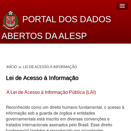
PORTAL DOS DADOS
ABERTOS DA ALESP
Home
Sobre o projeto
INÍCIO
LEI DE ACESSO À INFORMAÇÃO
Dados Abertos Alesp
Lei de Acesso à Informação
Lei de Acesso à Informação
A Lei de Acesso à Informação Pública (LAI)
Dados Governamentais Abertos
Planejamento
Reconhecido como um direito humano fundamental, o acesso à
informação sob a guarda de órgãos e entidades
Catálogo de dados
governamentais está inscrito em diversas convenções e
tratados internacionais assinados pelo Brasil. Esse direito
Processo Legislativo
fundamental também é reconhecido por importantes