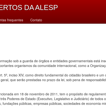
ERTOS DA ALESP
ntas frequentes
Contato
rmação sob a guarda de órgãos e entidades governamentais está inscr
importantes organismos da comunidade internacional, como a Organiz
. 5º, inciso XIV, como direito fundamental do cidadão brasileiro e um
u geral, que serão prestadas no prazo da lei, sob pena de responsabilid
ancionada em 18 de novembro de 2011, tem o propósito de regulamentar
ês Poderes de Estado (Executivo, Legislativo e Judiciário) de todos os n
s, fundações públicas, empresas públicas, sociedades de economia mis