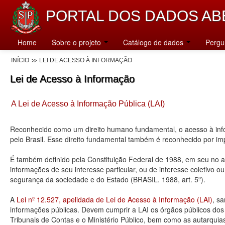
PORTAL DOS DADOS AB
Home
Sobre o projeto
Catálogo de dados
Pergu
INÍCIO
LEI DE ACESSO À INFORMAÇÃO
Lei de Acesso à Informação
A Lei de Acesso à Informação Pública (LAI)
Reconhecido como um direito humano fundamental, o acesso à info
pelo Brasil. Esse direito fundamental também é reconhecido por 
É também definido pela Constituição Federal de 1988, em seu no art
informações de seu interesse particular, ou de interesse coletivo o
segurança da sociedade e do Estado (BRASIL. 1988, art. 5º).
A
Lei nº 12.527, apelidada de Lei de Acesso à Informação (LAI)
, s
informações públicas. Devem cumprir a LAI os órgãos públicos dos tr
Tribunais de Contas e o Ministério Público, bem como as autarquia