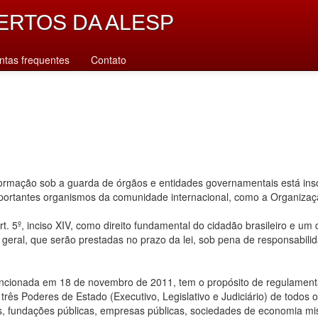
ERTOS DA ALESP
ntas frequentes
Contato
rmação sob a guarda de órgãos e entidades governamentais está inscr
importantes organismos da comunidade internacional, como a Organiz
. 5º, inciso XIV, como direito fundamental do cidadão brasileiro e um
u geral, que serão prestadas no prazo da lei, sob pena de responsabilid
ancionada em 18 de novembro de 2011, tem o propósito de regulamentar
ês Poderes de Estado (Executivo, Legislativo e Judiciário) de todos os n
s, fundações públicas, empresas públicas, sociedades de economia mis