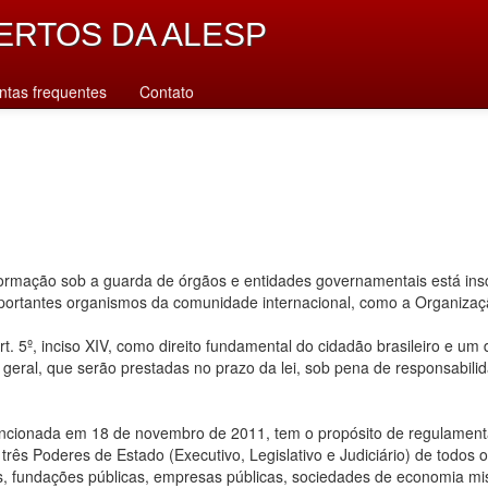
ERTOS DA ALESP
ntas frequentes
Contato
rmação sob a guarda de órgãos e entidades governamentais está inscr
importantes organismos da comunidade internacional, como a Organiz
. 5º, inciso XIV, como direito fundamental do cidadão brasileiro e um
u geral, que serão prestadas no prazo da lei, sob pena de responsabilid
ancionada em 18 de novembro de 2011, tem o propósito de regulamentar
ês Poderes de Estado (Executivo, Legislativo e Judiciário) de todos os n
s, fundações públicas, empresas públicas, sociedades de economia mis