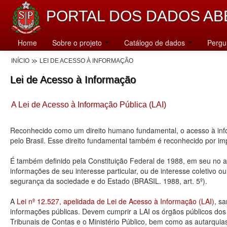
PORTAL DOS DADOS AB
Home
Sobre o projeto
Catálogo de dados
Pergu
INÍCIO
LEI DE ACESSO À INFORMAÇÃO
Lei de Acesso à Informação
A Lei de Acesso à Informação Pública (LAI)
Reconhecido como um direito humano fundamental, o acesso à info
pelo Brasil. Esse direito fundamental também é reconhecido por 
É também definido pela Constituição Federal de 1988, em seu no art
informações de seu interesse particular, ou de interesse coletivo o
segurança da sociedade e do Estado (BRASIL. 1988, art. 5º).
A
Lei nº 12.527, apelidada de Lei de Acesso à Informação (LAI)
, s
informações públicas. Devem cumprir a LAI os órgãos públicos dos tr
Tribunais de Contas e o Ministério Público, bem como as autarquia