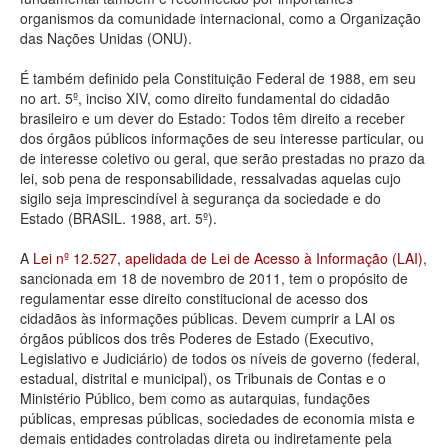
organismos da comunidade internacional, como a Organização
Deputados Estaduais
das Nações Unidas (ONU).
Administração
É também definido pela Constituição Federal de 1988, em seu
no art. 5º, inciso XIV, como direito fundamental do cidadão
Legislação
brasileiro e um dever do Estado: Todos têm direito a receber
dos órgãos públicos informações de seu interesse particular, ou
Agenda
de interesse coletivo ou geral, que serão prestadas no prazo da
lei, sob pena de responsabilidade, ressalvadas aquelas cujo
Perguntas frequentes
sigilo seja imprescindível à segurança da sociedade e do
Estado (BRASIL. 1988, art. 5º).
Contato
A
Lei nº 12.527, apelidada de Lei de Acesso à Informação (LAI)
,
sancionada em 18 de novembro de 2011, tem o propósito de
regulamentar esse direito constitucional de acesso dos
cidadãos às informações públicas. Devem cumprir a LAI os
órgãos públicos dos três Poderes de Estado (Executivo,
Legislativo e Judiciário) de todos os níveis de governo (federal,
estadual, distrital e municipal), os Tribunais de Contas e o
Ministério Público, bem como as autarquias, fundações
públicas, empresas públicas, sociedades de economia mista e
demais entidades controladas direta ou indiretamente pela