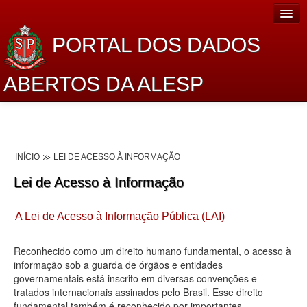
PORTAL DOS DADOS
ABERTOS DA ALESP
Home
Sobre o projeto
INÍCIO
LEI DE ACESSO À INFORMAÇÃO
Dados Abertos Alesp
Lei de Acesso à Informação
Lei de Acesso à Informação
A Lei de Acesso à Informação Pública (LAI)
Dados Governamentais Abertos
Planejamento
Reconhecido como um direito humano fundamental, o acesso à
informação sob a guarda de órgãos e entidades
Catálogo de dados
governamentais está inscrito em diversas convenções e
tratados internacionais assinados pelo Brasil. Esse direito
Processo Legislativo
fundamental também é reconhecido por importantes