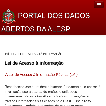
PORTAL DOS DADOS
ABERTOS DA ALESP
Home
Sobre o projeto
INÍCIO
LEI DE ACESSO À INFORMAÇÃO
Dados Abertos Alesp
Lei de Acesso à Informação
Lei de Acesso à Informação
A Lei de Acesso à Informação Pública (LAI)
Dados Governamentais Abertos
Planejamento
Reconhecido como um direito humano fundamental, o acesso à
informação sob a guarda de órgãos e entidades
Catálogo de dados
governamentais está inscrito em diversas convenções e
tratados internacionais assinados pelo Brasil. Esse direito
Processo Legislativo
fundamental também é reconhecido por importantes