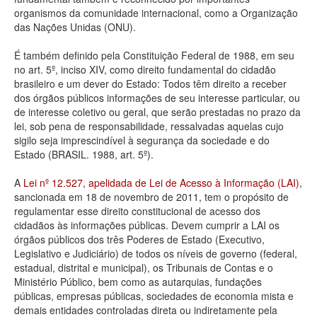
organismos da comunidade internacional, como a Organização
Deputados Estaduais
das Nações Unidas (ONU).
Administração
É também definido pela Constituição Federal de 1988, em seu
no art. 5º, inciso XIV, como direito fundamental do cidadão
Legislação
brasileiro e um dever do Estado: Todos têm direito a receber
dos órgãos públicos informações de seu interesse particular, ou
Agenda
de interesse coletivo ou geral, que serão prestadas no prazo da
lei, sob pena de responsabilidade, ressalvadas aquelas cujo
Perguntas frequentes
sigilo seja imprescindível à segurança da sociedade e do
Estado (BRASIL. 1988, art. 5º).
Contato
A
Lei nº 12.527, apelidada de Lei de Acesso à Informação (LAI)
,
sancionada em 18 de novembro de 2011, tem o propósito de
regulamentar esse direito constitucional de acesso dos
cidadãos às informações públicas. Devem cumprir a LAI os
órgãos públicos dos três Poderes de Estado (Executivo,
Legislativo e Judiciário) de todos os níveis de governo (federal,
estadual, distrital e municipal), os Tribunais de Contas e o
Ministério Público, bem como as autarquias, fundações
públicas, empresas públicas, sociedades de economia mista e
demais entidades controladas direta ou indiretamente pela