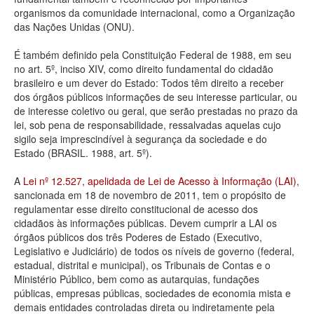
organismos da comunidade internacional, como a Organização
Deputados Estaduais
das Nações Unidas (ONU).
Administração
É também definido pela Constituição Federal de 1988, em seu
no art. 5º, inciso XIV, como direito fundamental do cidadão
Legislação
brasileiro e um dever do Estado: Todos têm direito a receber
dos órgãos públicos informações de seu interesse particular, ou
Agenda
de interesse coletivo ou geral, que serão prestadas no prazo da
lei, sob pena de responsabilidade, ressalvadas aquelas cujo
Perguntas frequentes
sigilo seja imprescindível à segurança da sociedade e do
Estado (BRASIL. 1988, art. 5º).
Contato
A
Lei nº 12.527, apelidada de Lei de Acesso à Informação (LAI)
,
sancionada em 18 de novembro de 2011, tem o propósito de
regulamentar esse direito constitucional de acesso dos
cidadãos às informações públicas. Devem cumprir a LAI os
órgãos públicos dos três Poderes de Estado (Executivo,
Legislativo e Judiciário) de todos os níveis de governo (federal,
estadual, distrital e municipal), os Tribunais de Contas e o
Ministério Público, bem como as autarquias, fundações
públicas, empresas públicas, sociedades de economia mista e
demais entidades controladas direta ou indiretamente pela