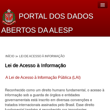
PORTAL DOS DADOS
ABERTOS DA ALESP
Home
Sobre o projeto
INÍCIO
LEI DE ACESSO À INFORMAÇÃO
Dados Abertos Alesp
Lei de Acesso à Informação
Lei de Acesso à Informação
A Lei de Acesso à Informação Pública (LAI)
Dados Governamentais Abertos
Planejamento
Reconhecido como um direito humano fundamental, o acesso à
informação sob a guarda de órgãos e entidades
Catálogo de dados
governamentais está inscrito em diversas convenções e
tratados internacionais assinados pelo Brasil. Esse direito
Processo Legislativo
fundamental também é reconhecido por importantes