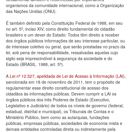
organismos da comunidade internacional, como a Organização
Deputados Estaduais
das Nações Unidas (ONU).
Administração
É também definido pela Constituição Federal de 1988, em seu
no art. 5º, inciso XIV, como direito fundamental do cidadão
Legislação
brasileiro e um dever do Estado: Todos têm direito a receber
dos órgãos públicos informações de seu interesse particular, ou
Agenda
de interesse coletivo ou geral, que serão prestadas no prazo da
lei, sob pena de responsabilidade, ressalvadas aquelas cujo
Perguntas frequentes
sigilo seja imprescindível à segurança da sociedade e do
Estado (BRASIL. 1988, art. 5º).
Contato
A
Lei nº 12.527, apelidada de Lei de Acesso à Informação (LAI)
,
sancionada em 18 de novembro de 2011, tem o propósito de
regulamentar esse direito constitucional de acesso dos
cidadãos às informações públicas. Devem cumprir a LAI os
órgãos públicos dos três Poderes de Estado (Executivo,
Legislativo e Judiciário) de todos os níveis de governo (federal,
estadual, distrital e municipal), os Tribunais de Contas e o
Ministério Público, bem como as autarquias, fundações
públicas, empresas públicas, sociedades de economia mista e
demais entidades controladas direta ou indiretamente pela