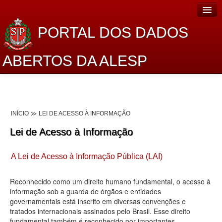
PORTAL DOS DADOS
ABERTOS DA ALESP
Home
Sobre o projeto
INÍCIO
LEI DE ACESSO À INFORMAÇÃO
Dados Abertos Alesp
Lei de Acesso à Informação
Lei de Acesso à Informação
A Lei de Acesso à Informação Pública (LAI)
Dados Governamentais Abertos
Planejamento
Reconhecido como um direito humano fundamental, o acesso à
informação sob a guarda de órgãos e entidades
Catálogo de dados
governamentais está inscrito em diversas convenções e
tratados internacionais assinados pelo Brasil. Esse direito
Processo Legislativo
fundamental também é reconhecido por importantes