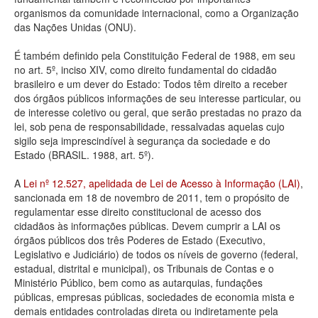
organismos da comunidade internacional, como a Organização
Deputados Estaduais
das Nações Unidas (ONU).
Administração
É também definido pela Constituição Federal de 1988, em seu
no art. 5º, inciso XIV, como direito fundamental do cidadão
Legislação
brasileiro e um dever do Estado: Todos têm direito a receber
dos órgãos públicos informações de seu interesse particular, ou
Agenda
de interesse coletivo ou geral, que serão prestadas no prazo da
lei, sob pena de responsabilidade, ressalvadas aquelas cujo
Perguntas frequentes
sigilo seja imprescindível à segurança da sociedade e do
Estado (BRASIL. 1988, art. 5º).
Contato
A
Lei nº 12.527, apelidada de Lei de Acesso à Informação (LAI)
,
sancionada em 18 de novembro de 2011, tem o propósito de
regulamentar esse direito constitucional de acesso dos
cidadãos às informações públicas. Devem cumprir a LAI os
órgãos públicos dos três Poderes de Estado (Executivo,
Legislativo e Judiciário) de todos os níveis de governo (federal,
estadual, distrital e municipal), os Tribunais de Contas e o
Ministério Público, bem como as autarquias, fundações
públicas, empresas públicas, sociedades de economia mista e
demais entidades controladas direta ou indiretamente pela