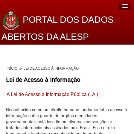
PORTAL DOS DADOS
ABERTOS DA ALESP
Home
Sobre o projeto
INÍCIO
LEI DE ACESSO À INFORMAÇÃO
Dados Abertos Alesp
Lei de Acesso à Informação
Lei de Acesso à Informação
A Lei de Acesso à Informação Pública (LAI)
Dados Governamentais Abertos
Planejamento
Reconhecido como um direito humano fundamental, o acesso à
informação sob a guarda de órgãos e entidades
Catálogo de dados
governamentais está inscrito em diversas convenções e
tratados internacionais assinados pelo Brasil. Esse direito
Processo Legislativo
fundamental também é reconhecido por importantes