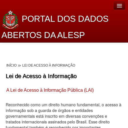
PORTAL DOS DADOS
ABERTOS DA ALESP
Home
Sobre o projeto
INÍCIO
LEI DE ACESSO À INFORMAÇÃO
Dados Abertos Alesp
Lei de Acesso à Informação
Lei de Acesso à Informação
A Lei de Acesso à Informação Pública (LAI)
Dados Governamentais Abertos
Planejamento
Reconhecido como um direito humano fundamental, o acesso à
informação sob a guarda de órgãos e entidades
Catálogo de dados
governamentais está inscrito em diversas convenções e
tratados internacionais assinados pelo Brasil. Esse direito
Processo Legislativo
fundamental também é reconhecido por importantes