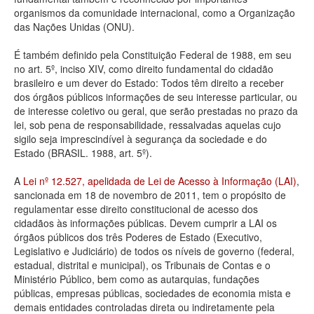
organismos da comunidade internacional, como a Organização
Deputados Estaduais
das Nações Unidas (ONU).
Administração
É também definido pela Constituição Federal de 1988, em seu
no art. 5º, inciso XIV, como direito fundamental do cidadão
Legislação
brasileiro e um dever do Estado: Todos têm direito a receber
dos órgãos públicos informações de seu interesse particular, ou
Agenda
de interesse coletivo ou geral, que serão prestadas no prazo da
lei, sob pena de responsabilidade, ressalvadas aquelas cujo
Perguntas frequentes
sigilo seja imprescindível à segurança da sociedade e do
Estado (BRASIL. 1988, art. 5º).
Contato
A
Lei nº 12.527, apelidada de Lei de Acesso à Informação (LAI)
,
sancionada em 18 de novembro de 2011, tem o propósito de
regulamentar esse direito constitucional de acesso dos
cidadãos às informações públicas. Devem cumprir a LAI os
órgãos públicos dos três Poderes de Estado (Executivo,
Legislativo e Judiciário) de todos os níveis de governo (federal,
estadual, distrital e municipal), os Tribunais de Contas e o
Ministério Público, bem como as autarquias, fundações
públicas, empresas públicas, sociedades de economia mista e
demais entidades controladas direta ou indiretamente pela