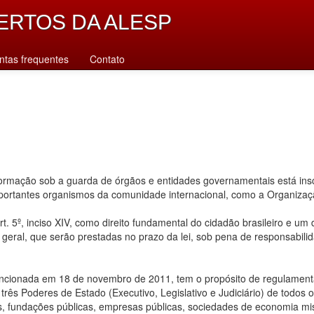
ERTOS DA ALESP
ntas frequentes
Contato
rmação sob a guarda de órgãos e entidades governamentais está inscr
importantes organismos da comunidade internacional, como a Organiz
. 5º, inciso XIV, como direito fundamental do cidadão brasileiro e um
u geral, que serão prestadas no prazo da lei, sob pena de responsabilid
ancionada em 18 de novembro de 2011, tem o propósito de regulamentar
ês Poderes de Estado (Executivo, Legislativo e Judiciário) de todos os n
s, fundações públicas, empresas públicas, sociedades de economia mis