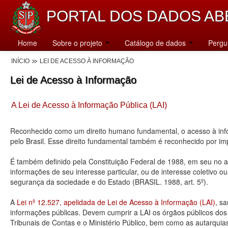
PORTAL DOS DADOS AB
Home
Sobre o projeto
Catálogo de dados
Pergu
INÍCIO
LEI DE ACESSO À INFORMAÇÃO
Lei de Acesso à Informação
A Lei de Acesso à Informação Pública (LAI)
Reconhecido como um direito humano fundamental, o acesso à info
pelo Brasil. Esse direito fundamental também é reconhecido por 
É também definido pela Constituição Federal de 1988, em seu no art
informações de seu interesse particular, ou de interesse coletivo o
segurança da sociedade e do Estado (BRASIL. 1988, art. 5º).
A
Lei nº 12.527, apelidada de Lei de Acesso à Informação (LAI)
, s
informações públicas. Devem cumprir a LAI os órgãos públicos dos tr
Tribunais de Contas e o Ministério Público, bem como as autarquia