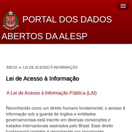
PORTAL DOS DADOS
ABERTOS DA ALESP
Home
Sobre o projeto
INÍCIO
LEI DE ACESSO À INFORMAÇÃO
Dados Abertos Alesp
Lei de Acesso à Informação
Lei de Acesso à Informação
A Lei de Acesso à Informação Pública (LAI)
Dados Governamentais Abertos
Planejamento
Reconhecido como um direito humano fundamental, o acesso à
informação sob a guarda de órgãos e entidades
Catálogo de dados
governamentais está inscrito em diversas convenções e
tratados internacionais assinados pelo Brasil. Esse direito
Processo Legislativo
fundamental também é reconhecido por importantes