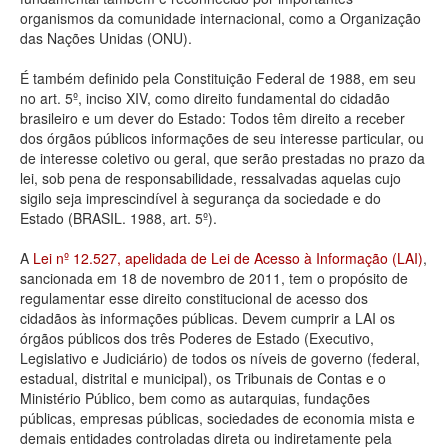
organismos da comunidade internacional, como a Organização
Deputados Estaduais
das Nações Unidas (ONU).
Administração
É também definido pela Constituição Federal de 1988, em seu
no art. 5º, inciso XIV, como direito fundamental do cidadão
Legislação
brasileiro e um dever do Estado: Todos têm direito a receber
dos órgãos públicos informações de seu interesse particular, ou
Agenda
de interesse coletivo ou geral, que serão prestadas no prazo da
lei, sob pena de responsabilidade, ressalvadas aquelas cujo
Perguntas frequentes
sigilo seja imprescindível à segurança da sociedade e do
Estado (BRASIL. 1988, art. 5º).
Contato
A
Lei nº 12.527, apelidada de Lei de Acesso à Informação (LAI)
,
sancionada em 18 de novembro de 2011, tem o propósito de
regulamentar esse direito constitucional de acesso dos
cidadãos às informações públicas. Devem cumprir a LAI os
órgãos públicos dos três Poderes de Estado (Executivo,
Legislativo e Judiciário) de todos os níveis de governo (federal,
estadual, distrital e municipal), os Tribunais de Contas e o
Ministério Público, bem como as autarquias, fundações
públicas, empresas públicas, sociedades de economia mista e
demais entidades controladas direta ou indiretamente pela