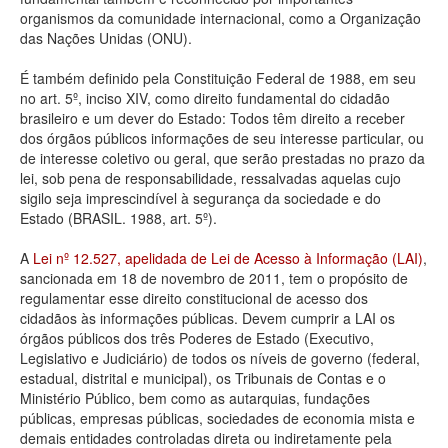
organismos da comunidade internacional, como a Organização
Deputados Estaduais
das Nações Unidas (ONU).
Administração
É também definido pela Constituição Federal de 1988, em seu
no art. 5º, inciso XIV, como direito fundamental do cidadão
Legislação
brasileiro e um dever do Estado: Todos têm direito a receber
dos órgãos públicos informações de seu interesse particular, ou
Agenda
de interesse coletivo ou geral, que serão prestadas no prazo da
lei, sob pena de responsabilidade, ressalvadas aquelas cujo
Perguntas frequentes
sigilo seja imprescindível à segurança da sociedade e do
Estado (BRASIL. 1988, art. 5º).
Contato
A
Lei nº 12.527, apelidada de Lei de Acesso à Informação (LAI)
,
sancionada em 18 de novembro de 2011, tem o propósito de
regulamentar esse direito constitucional de acesso dos
cidadãos às informações públicas. Devem cumprir a LAI os
órgãos públicos dos três Poderes de Estado (Executivo,
Legislativo e Judiciário) de todos os níveis de governo (federal,
estadual, distrital e municipal), os Tribunais de Contas e o
Ministério Público, bem como as autarquias, fundações
públicas, empresas públicas, sociedades de economia mista e
demais entidades controladas direta ou indiretamente pela