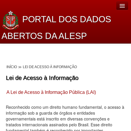
PORTAL DOS DADOS
ABERTOS DA ALESP
Home
Sobre o projeto
INÍCIO
LEI DE ACESSO À INFORMAÇÃO
Dados Abertos Alesp
Lei de Acesso à Informação
Lei de Acesso à Informação
A Lei de Acesso à Informação Pública (LAI)
Dados Governamentais Abertos
Planejamento
Reconhecido como um direito humano fundamental, o acesso à
informação sob a guarda de órgãos e entidades
Catálogo de dados
governamentais está inscrito em diversas convenções e
tratados internacionais assinados pelo Brasil. Esse direito
Processo Legislativo
fundamental também é reconhecido por importantes