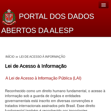
PORTAL DOS DADOS
ABERTOS DA ALESP
Home
Sobre o projeto
INÍCIO
LEI DE ACESSO À INFORMAÇÃO
Dados Abertos Alesp
Lei de Acesso à Informação
Lei de Acesso à Informação
A Lei de Acesso à Informação Pública (LAI)
Dados Governamentais Abertos
Planejamento
Reconhecido como um direito humano fundamental, o acesso à
informação sob a guarda de órgãos e entidades
Catálogo de dados
governamentais está inscrito em diversas convenções e
tratados internacionais assinados pelo Brasil. Esse direito
Processo Legislativo
fundamental também é reconhecido por importantes