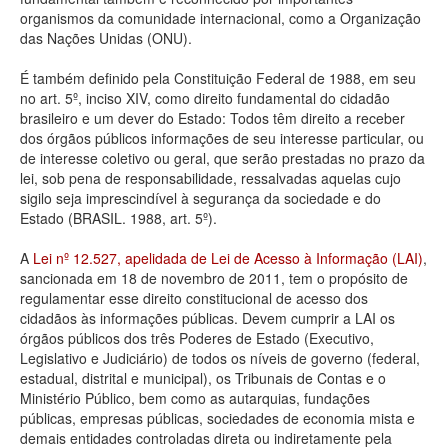
organismos da comunidade internacional, como a Organização
Deputados Estaduais
das Nações Unidas (ONU).
Administração
É também definido pela Constituição Federal de 1988, em seu
no art. 5º, inciso XIV, como direito fundamental do cidadão
Legislação
brasileiro e um dever do Estado: Todos têm direito a receber
dos órgãos públicos informações de seu interesse particular, ou
Agenda
de interesse coletivo ou geral, que serão prestadas no prazo da
lei, sob pena de responsabilidade, ressalvadas aquelas cujo
Perguntas frequentes
sigilo seja imprescindível à segurança da sociedade e do
Estado (BRASIL. 1988, art. 5º).
Contato
A
Lei nº 12.527, apelidada de Lei de Acesso à Informação (LAI)
,
sancionada em 18 de novembro de 2011, tem o propósito de
regulamentar esse direito constitucional de acesso dos
cidadãos às informações públicas. Devem cumprir a LAI os
órgãos públicos dos três Poderes de Estado (Executivo,
Legislativo e Judiciário) de todos os níveis de governo (federal,
estadual, distrital e municipal), os Tribunais de Contas e o
Ministério Público, bem como as autarquias, fundações
públicas, empresas públicas, sociedades de economia mista e
demais entidades controladas direta ou indiretamente pela