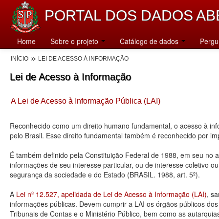
PORTAL DOS DADOS AB
Home
Sobre o projeto
Catálogo de dados
Pergu
INÍCIO
LEI DE ACESSO À INFORMAÇÃO
Lei de Acesso à Informação
A Lei de Acesso à Informação Pública (LAI)
Reconhecido como um direito humano fundamental, o acesso à info
pelo Brasil. Esse direito fundamental também é reconhecido por 
É também definido pela Constituição Federal de 1988, em seu no art
informações de seu interesse particular, ou de interesse coletivo o
segurança da sociedade e do Estado (BRASIL. 1988, art. 5º).
A
Lei nº 12.527, apelidada de Lei de Acesso à Informação (LAI)
, s
informações públicas. Devem cumprir a LAI os órgãos públicos dos tr
Tribunais de Contas e o Ministério Público, bem como as autarquia