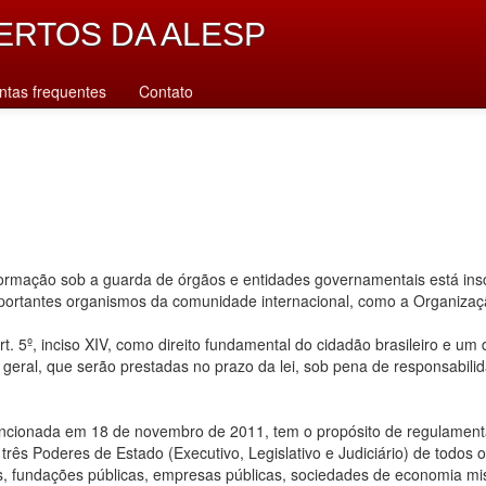
ERTOS DA ALESP
ntas frequentes
Contato
rmação sob a guarda de órgãos e entidades governamentais está inscr
importantes organismos da comunidade internacional, como a Organiz
. 5º, inciso XIV, como direito fundamental do cidadão brasileiro e um
u geral, que serão prestadas no prazo da lei, sob pena de responsabilid
ancionada em 18 de novembro de 2011, tem o propósito de regulamentar
ês Poderes de Estado (Executivo, Legislativo e Judiciário) de todos os n
s, fundações públicas, empresas públicas, sociedades de economia mis