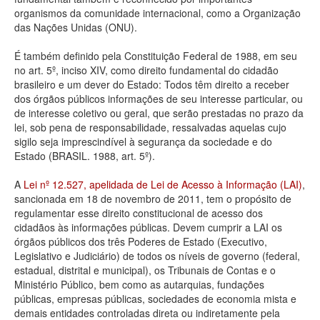
organismos da comunidade internacional, como a Organização
Deputados Estaduais
das Nações Unidas (ONU).
Administração
É também definido pela Constituição Federal de 1988, em seu
no art. 5º, inciso XIV, como direito fundamental do cidadão
Legislação
brasileiro e um dever do Estado: Todos têm direito a receber
dos órgãos públicos informações de seu interesse particular, ou
Agenda
de interesse coletivo ou geral, que serão prestadas no prazo da
lei, sob pena de responsabilidade, ressalvadas aquelas cujo
Perguntas frequentes
sigilo seja imprescindível à segurança da sociedade e do
Estado (BRASIL. 1988, art. 5º).
Contato
A
Lei nº 12.527, apelidada de Lei de Acesso à Informação (LAI)
,
sancionada em 18 de novembro de 2011, tem o propósito de
regulamentar esse direito constitucional de acesso dos
cidadãos às informações públicas. Devem cumprir a LAI os
órgãos públicos dos três Poderes de Estado (Executivo,
Legislativo e Judiciário) de todos os níveis de governo (federal,
estadual, distrital e municipal), os Tribunais de Contas e o
Ministério Público, bem como as autarquias, fundações
públicas, empresas públicas, sociedades de economia mista e
demais entidades controladas direta ou indiretamente pela