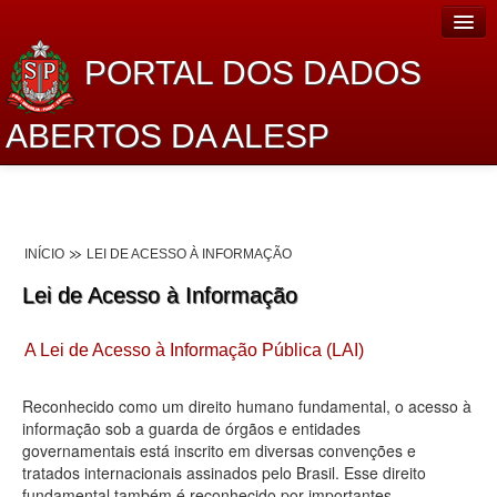
PORTAL DOS DADOS
ABERTOS DA ALESP
Home
Sobre o projeto
INÍCIO
LEI DE ACESSO À INFORMAÇÃO
Dados Abertos Alesp
Lei de Acesso à Informação
Lei de Acesso à Informação
A Lei de Acesso à Informação Pública (LAI)
Dados Governamentais Abertos
Planejamento
Reconhecido como um direito humano fundamental, o acesso à
informação sob a guarda de órgãos e entidades
Catálogo de dados
governamentais está inscrito em diversas convenções e
tratados internacionais assinados pelo Brasil. Esse direito
Processo Legislativo
fundamental também é reconhecido por importantes