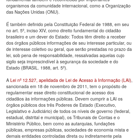
organismos da comunidade internacional, como a Organização
Deputados Estaduais
das Nações Unidas (ONU).
Administração
É também definido pela Constituição Federal de 1988, em seu
no art. 5º, inciso XIV, como direito fundamental do cidadão
Legislação
brasileiro e um dever do Estado: Todos têm direito a receber
dos órgãos públicos informações de seu interesse particular, ou
Agenda
de interesse coletivo ou geral, que serão prestadas no prazo da
lei, sob pena de responsabilidade, ressalvadas aquelas cujo
Perguntas frequentes
sigilo seja imprescindível à segurança da sociedade e do
Estado (BRASIL. 1988, art. 5º).
Contato
A
Lei nº 12.527, apelidada de Lei de Acesso à Informação (LAI)
,
sancionada em 18 de novembro de 2011, tem o propósito de
regulamentar esse direito constitucional de acesso dos
cidadãos às informações públicas. Devem cumprir a LAI os
órgãos públicos dos três Poderes de Estado (Executivo,
Legislativo e Judiciário) de todos os níveis de governo (federal,
estadual, distrital e municipal), os Tribunais de Contas e o
Ministério Público, bem como as autarquias, fundações
públicas, empresas públicas, sociedades de economia mista e
demais entidades controladas direta ou indiretamente pela