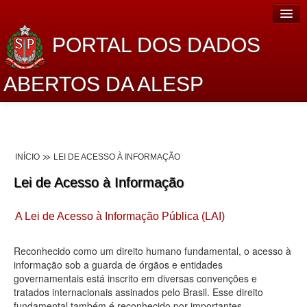
PORTAL DOS DADOS
ABERTOS DA ALESP
Home
Sobre o projeto
INÍCIO
LEI DE ACESSO À INFORMAÇÃO
Dados Abertos Alesp
Lei de Acesso à Informação
Lei de Acesso à Informação
A Lei de Acesso à Informação Pública (LAI)
Dados Governamentais Abertos
Planejamento
Reconhecido como um direito humano fundamental, o acesso à
informação sob a guarda de órgãos e entidades
Catálogo de dados
governamentais está inscrito em diversas convenções e
tratados internacionais assinados pelo Brasil. Esse direito
Processo Legislativo
fundamental também é reconhecido por importantes