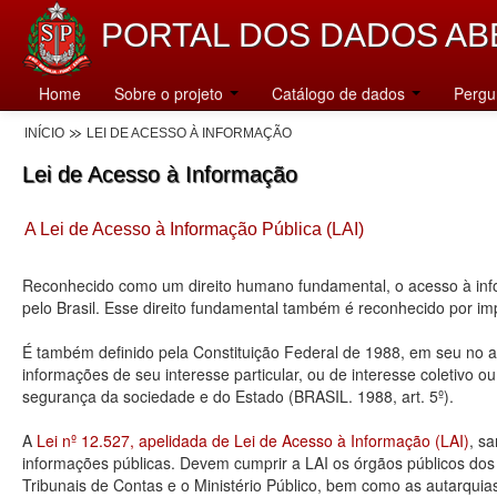
PORTAL DOS DADOS AB
Home
Sobre o projeto
Catálogo de dados
Pergu
INÍCIO
LEI DE ACESSO À INFORMAÇÃO
Lei de Acesso à Informação
A Lei de Acesso à Informação Pública (LAI)
Reconhecido como um direito humano fundamental, o acesso à info
pelo Brasil. Esse direito fundamental também é reconhecido por 
É também definido pela Constituição Federal de 1988, em seu no art
informações de seu interesse particular, ou de interesse coletivo o
segurança da sociedade e do Estado (BRASIL. 1988, art. 5º).
A
Lei nº 12.527, apelidada de Lei de Acesso à Informação (LAI)
, s
informações públicas. Devem cumprir a LAI os órgãos públicos dos tr
Tribunais de Contas e o Ministério Público, bem como as autarquia