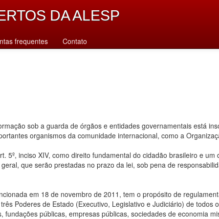
ERTOS DA ALESP
ntas frequentes
Contato
rmação sob a guarda de órgãos e entidades governamentais está inscr
importantes organismos da comunidade internacional, como a Organiz
. 5º, inciso XIV, como direito fundamental do cidadão brasileiro e um
u geral, que serão prestadas no prazo da lei, sob pena de responsabilid
ancionada em 18 de novembro de 2011, tem o propósito de regulamentar
ês Poderes de Estado (Executivo, Legislativo e Judiciário) de todos os n
s, fundações públicas, empresas públicas, sociedades de economia mis