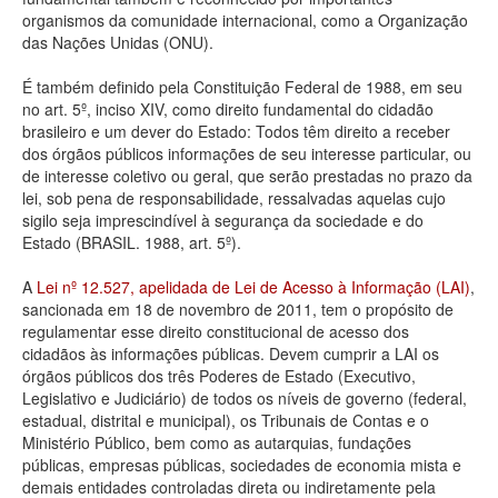
organismos da comunidade internacional, como a Organização
Deputados Estaduais
das Nações Unidas (ONU).
Administração
É também definido pela Constituição Federal de 1988, em seu
no art. 5º, inciso XIV, como direito fundamental do cidadão
Legislação
brasileiro e um dever do Estado: Todos têm direito a receber
dos órgãos públicos informações de seu interesse particular, ou
Agenda
de interesse coletivo ou geral, que serão prestadas no prazo da
lei, sob pena de responsabilidade, ressalvadas aquelas cujo
Perguntas frequentes
sigilo seja imprescindível à segurança da sociedade e do
Estado (BRASIL. 1988, art. 5º).
Contato
A
Lei nº 12.527, apelidada de Lei de Acesso à Informação (LAI)
,
sancionada em 18 de novembro de 2011, tem o propósito de
regulamentar esse direito constitucional de acesso dos
cidadãos às informações públicas. Devem cumprir a LAI os
órgãos públicos dos três Poderes de Estado (Executivo,
Legislativo e Judiciário) de todos os níveis de governo (federal,
estadual, distrital e municipal), os Tribunais de Contas e o
Ministério Público, bem como as autarquias, fundações
públicas, empresas públicas, sociedades de economia mista e
demais entidades controladas direta ou indiretamente pela