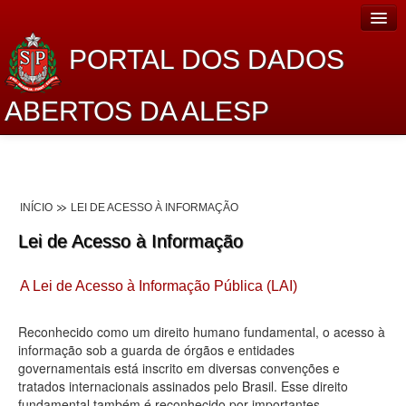
PORTAL DOS DADOS
ABERTOS DA ALESP
Home
Sobre o projeto
INÍCIO
LEI DE ACESSO À INFORMAÇÃO
Dados Abertos Alesp
Lei de Acesso à Informação
Lei de Acesso à Informação
A Lei de Acesso à Informação Pública (LAI)
Dados Governamentais Abertos
Planejamento
Reconhecido como um direito humano fundamental, o acesso à
informação sob a guarda de órgãos e entidades
Catálogo de dados
governamentais está inscrito em diversas convenções e
tratados internacionais assinados pelo Brasil. Esse direito
Processo Legislativo
fundamental também é reconhecido por importantes