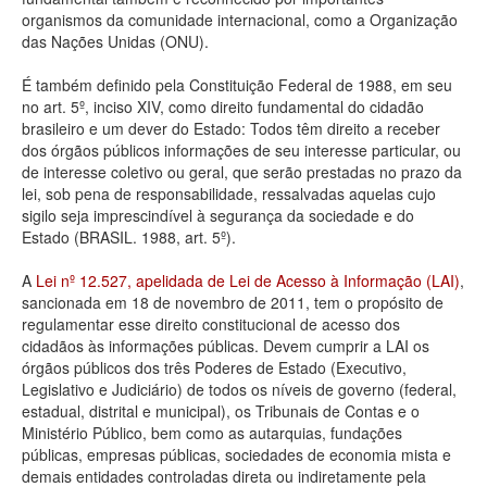
organismos da comunidade internacional, como a Organização
Deputados Estaduais
das Nações Unidas (ONU).
Administração
É também definido pela Constituição Federal de 1988, em seu
no art. 5º, inciso XIV, como direito fundamental do cidadão
Legislação
brasileiro e um dever do Estado: Todos têm direito a receber
dos órgãos públicos informações de seu interesse particular, ou
Agenda
de interesse coletivo ou geral, que serão prestadas no prazo da
lei, sob pena de responsabilidade, ressalvadas aquelas cujo
Perguntas frequentes
sigilo seja imprescindível à segurança da sociedade e do
Estado (BRASIL. 1988, art. 5º).
Contato
A
Lei nº 12.527, apelidada de Lei de Acesso à Informação (LAI)
,
sancionada em 18 de novembro de 2011, tem o propósito de
regulamentar esse direito constitucional de acesso dos
cidadãos às informações públicas. Devem cumprir a LAI os
órgãos públicos dos três Poderes de Estado (Executivo,
Legislativo e Judiciário) de todos os níveis de governo (federal,
estadual, distrital e municipal), os Tribunais de Contas e o
Ministério Público, bem como as autarquias, fundações
públicas, empresas públicas, sociedades de economia mista e
demais entidades controladas direta ou indiretamente pela