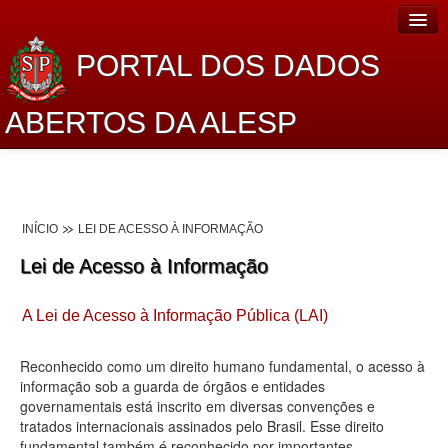
PORTAL DOS DADOS
ABERTOS DA ALESP
Home
Sobre o projeto
INÍCIO
LEI DE ACESSO À INFORMAÇÃO
Dados Abertos Alesp
Lei de Acesso à Informação
Lei de Acesso à Informação
A Lei de Acesso à Informação Pública (LAI)
Dados Governamentais Abertos
Planejamento
Reconhecido como um direito humano fundamental, o acesso à
informação sob a guarda de órgãos e entidades
Catálogo de dados
governamentais está inscrito em diversas convenções e
tratados internacionais assinados pelo Brasil. Esse direito
Processo Legislativo
fundamental também é reconhecido por importantes