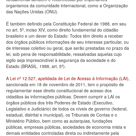
organismos da comunidade internacional, como a Organização
Deputados Estaduais
das Nações Unidas (ONU).
Administração
É também definido pela Constituição Federal de 1988, em seu
no art. 5º, inciso XIV, como direito fundamental do cidadão
Legislação
brasileiro e um dever do Estado: Todos têm direito a receber
dos órgãos públicos informações de seu interesse particular, ou
Agenda
de interesse coletivo ou geral, que serão prestadas no prazo da
lei, sob pena de responsabilidade, ressalvadas aquelas cujo
Perguntas frequentes
sigilo seja imprescindível à segurança da sociedade e do
Estado (BRASIL. 1988, art. 5º).
Contato
A
Lei nº 12.527, apelidada de Lei de Acesso à Informação (LAI)
,
sancionada em 18 de novembro de 2011, tem o propósito de
regulamentar esse direito constitucional de acesso dos
cidadãos às informações públicas. Devem cumprir a LAI os
órgãos públicos dos três Poderes de Estado (Executivo,
Legislativo e Judiciário) de todos os níveis de governo (federal,
estadual, distrital e municipal), os Tribunais de Contas e o
Ministério Público, bem como as autarquias, fundações
públicas, empresas públicas, sociedades de economia mista e
demais entidades controladas direta ou indiretamente pela