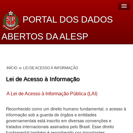
PORTAL DOS DADOS
ABERTOS DA ALESP
Home
Sobre o projeto
INÍCIO
LEI DE ACESSO À INFORMAÇÃO
Dados Abertos Alesp
Lei de Acesso à Informação
Lei de Acesso à Informação
A Lei de Acesso à Informação Pública (LAI)
Dados Governamentais Abertos
Planejamento
Reconhecido como um direito humano fundamental, o acesso à
informação sob a guarda de órgãos e entidades
Catálogo de dados
governamentais está inscrito em diversas convenções e
tratados internacionais assinados pelo Brasil. Esse direito
Processo Legislativo
fundamental também é reconhecido por importantes