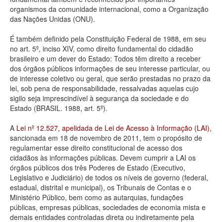
organismos da comunidade internacional, como a Organização
Deputados Estaduais
das Nações Unidas (ONU).
Administração
É também definido pela Constituição Federal de 1988, em seu
no art. 5º, inciso XIV, como direito fundamental do cidadão
Legislação
brasileiro e um dever do Estado: Todos têm direito a receber
dos órgãos públicos informações de seu interesse particular, ou
Agenda
de interesse coletivo ou geral, que serão prestadas no prazo da
lei, sob pena de responsabilidade, ressalvadas aquelas cujo
Perguntas frequentes
sigilo seja imprescindível à segurança da sociedade e do
Estado (BRASIL. 1988, art. 5º).
Contato
A
Lei nº 12.527, apelidada de Lei de Acesso à Informação (LAI)
,
sancionada em 18 de novembro de 2011, tem o propósito de
regulamentar esse direito constitucional de acesso dos
cidadãos às informações públicas. Devem cumprir a LAI os
órgãos públicos dos três Poderes de Estado (Executivo,
Legislativo e Judiciário) de todos os níveis de governo (federal,
estadual, distrital e municipal), os Tribunais de Contas e o
Ministério Público, bem como as autarquias, fundações
públicas, empresas públicas, sociedades de economia mista e
demais entidades controladas direta ou indiretamente pela