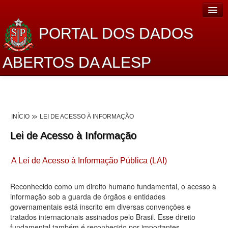
PORTAL DOS DADOS
ABERTOS DA ALESP
Home
Sobre o projeto
INÍCIO
LEI DE ACESSO À INFORMAÇÃO
Dados Abertos Alesp
Lei de Acesso à Informação
Lei de Acesso à Informação
A Lei de Acesso à Informação Pública (LAI)
Dados Governamentais Abertos
Planejamento
Reconhecido como um direito humano fundamental, o acesso à
informação sob a guarda de órgãos e entidades
Catálogo de dados
governamentais está inscrito em diversas convenções e
tratados internacionais assinados pelo Brasil. Esse direito
Processo Legislativo
fundamental também é reconhecido por importantes