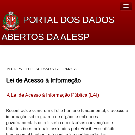
PORTAL DOS DADOS
ABERTOS DA ALESP
Home
Sobre o projeto
INÍCIO
LEI DE ACESSO À INFORMAÇÃO
Dados Abertos Alesp
Lei de Acesso à Informação
Lei de Acesso à Informação
A Lei de Acesso à Informação Pública (LAI)
Dados Governamentais Abertos
Planejamento
Reconhecido como um direito humano fundamental, o acesso à
informação sob a guarda de órgãos e entidades
Catálogo de dados
governamentais está inscrito em diversas convenções e
tratados internacionais assinados pelo Brasil. Esse direito
Processo Legislativo
fundamental também é reconhecido por importantes