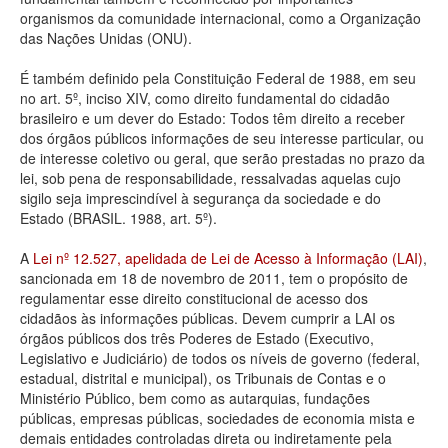
organismos da comunidade internacional, como a Organização
Deputados Estaduais
das Nações Unidas (ONU).
Administração
É também definido pela Constituição Federal de 1988, em seu
no art. 5º, inciso XIV, como direito fundamental do cidadão
Legislação
brasileiro e um dever do Estado: Todos têm direito a receber
dos órgãos públicos informações de seu interesse particular, ou
Agenda
de interesse coletivo ou geral, que serão prestadas no prazo da
lei, sob pena de responsabilidade, ressalvadas aquelas cujo
Perguntas frequentes
sigilo seja imprescindível à segurança da sociedade e do
Estado (BRASIL. 1988, art. 5º).
Contato
A
Lei nº 12.527, apelidada de Lei de Acesso à Informação (LAI)
,
sancionada em 18 de novembro de 2011, tem o propósito de
regulamentar esse direito constitucional de acesso dos
cidadãos às informações públicas. Devem cumprir a LAI os
órgãos públicos dos três Poderes de Estado (Executivo,
Legislativo e Judiciário) de todos os níveis de governo (federal,
estadual, distrital e municipal), os Tribunais de Contas e o
Ministério Público, bem como as autarquias, fundações
públicas, empresas públicas, sociedades de economia mista e
demais entidades controladas direta ou indiretamente pela