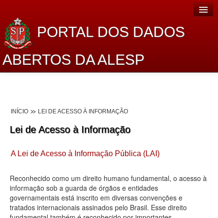
PORTAL DOS DADOS
ABERTOS DA ALESP
Home
Sobre o projeto
INÍCIO
LEI DE ACESSO À INFORMAÇÃO
Dados Abertos Alesp
Lei de Acesso à Informação
Lei de Acesso à Informação
A Lei de Acesso à Informação Pública (LAI)
Dados Governamentais Abertos
Planejamento
Reconhecido como um direito humano fundamental, o acesso à
informação sob a guarda de órgãos e entidades
Catálogo de dados
governamentais está inscrito em diversas convenções e
tratados internacionais assinados pelo Brasil. Esse direito
Processo Legislativo
fundamental também é reconhecido por importantes