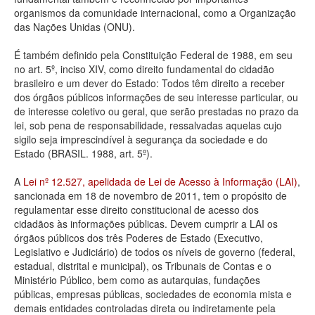
organismos da comunidade internacional, como a Organização
Deputados Estaduais
das Nações Unidas (ONU).
Administração
É também definido pela Constituição Federal de 1988, em seu
no art. 5º, inciso XIV, como direito fundamental do cidadão
Legislação
brasileiro e um dever do Estado: Todos têm direito a receber
dos órgãos públicos informações de seu interesse particular, ou
Agenda
de interesse coletivo ou geral, que serão prestadas no prazo da
lei, sob pena de responsabilidade, ressalvadas aquelas cujo
Perguntas frequentes
sigilo seja imprescindível à segurança da sociedade e do
Estado (BRASIL. 1988, art. 5º).
Contato
A
Lei nº 12.527, apelidada de Lei de Acesso à Informação (LAI)
,
sancionada em 18 de novembro de 2011, tem o propósito de
regulamentar esse direito constitucional de acesso dos
cidadãos às informações públicas. Devem cumprir a LAI os
órgãos públicos dos três Poderes de Estado (Executivo,
Legislativo e Judiciário) de todos os níveis de governo (federal,
estadual, distrital e municipal), os Tribunais de Contas e o
Ministério Público, bem como as autarquias, fundações
públicas, empresas públicas, sociedades de economia mista e
demais entidades controladas direta ou indiretamente pela