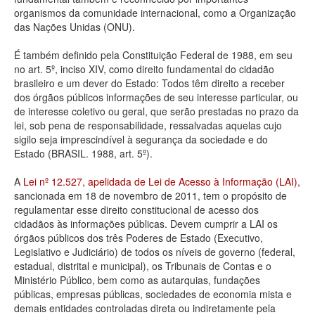
organismos da comunidade internacional, como a Organização
Deputados Estaduais
das Nações Unidas (ONU).
Administração
É também definido pela Constituição Federal de 1988, em seu
no art. 5º, inciso XIV, como direito fundamental do cidadão
Legislação
brasileiro e um dever do Estado: Todos têm direito a receber
dos órgãos públicos informações de seu interesse particular, ou
Agenda
de interesse coletivo ou geral, que serão prestadas no prazo da
lei, sob pena de responsabilidade, ressalvadas aquelas cujo
Perguntas frequentes
sigilo seja imprescindível à segurança da sociedade e do
Estado (BRASIL. 1988, art. 5º).
Contato
A
Lei nº 12.527, apelidada de Lei de Acesso à Informação (LAI)
,
sancionada em 18 de novembro de 2011, tem o propósito de
regulamentar esse direito constitucional de acesso dos
cidadãos às informações públicas. Devem cumprir a LAI os
órgãos públicos dos três Poderes de Estado (Executivo,
Legislativo e Judiciário) de todos os níveis de governo (federal,
estadual, distrital e municipal), os Tribunais de Contas e o
Ministério Público, bem como as autarquias, fundações
públicas, empresas públicas, sociedades de economia mista e
demais entidades controladas direta ou indiretamente pela