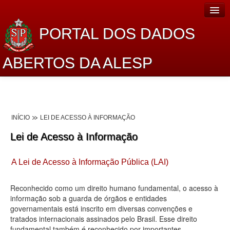
PORTAL DOS DADOS
ABERTOS DA ALESP
Home
Sobre o projeto
INÍCIO
LEI DE ACESSO À INFORMAÇÃO
Dados Abertos Alesp
Lei de Acesso à Informação
Lei de Acesso à Informação
A Lei de Acesso à Informação Pública (LAI)
Dados Governamentais Abertos
Planejamento
Reconhecido como um direito humano fundamental, o acesso à
informação sob a guarda de órgãos e entidades
Catálogo de dados
governamentais está inscrito em diversas convenções e
tratados internacionais assinados pelo Brasil. Esse direito
Processo Legislativo
fundamental também é reconhecido por importantes