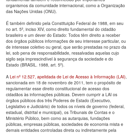
organismos da comunidade internacional, como a Organização
Deputados Estaduais
das Nações Unidas (ONU).
Administração
É também definido pela Constituição Federal de 1988, em seu
no art. 5º, inciso XIV, como direito fundamental do cidadão
Legislação
brasileiro e um dever do Estado: Todos têm direito a receber
dos órgãos públicos informações de seu interesse particular, ou
Agenda
de interesse coletivo ou geral, que serão prestadas no prazo da
lei, sob pena de responsabilidade, ressalvadas aquelas cujo
Perguntas frequentes
sigilo seja imprescindível à segurança da sociedade e do
Estado (BRASIL. 1988, art. 5º).
Contato
A
Lei nº 12.527, apelidada de Lei de Acesso à Informação (LAI)
,
sancionada em 18 de novembro de 2011, tem o propósito de
regulamentar esse direito constitucional de acesso dos
cidadãos às informações públicas. Devem cumprir a LAI os
órgãos públicos dos três Poderes de Estado (Executivo,
Legislativo e Judiciário) de todos os níveis de governo (federal,
estadual, distrital e municipal), os Tribunais de Contas e o
Ministério Público, bem como as autarquias, fundações
públicas, empresas públicas, sociedades de economia mista e
demais entidades controladas direta ou indiretamente pela