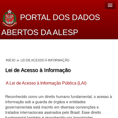
PORTAL DOS DADOS
ABERTOS DA ALESP
Home
Sobre o projeto
INÍCIO
LEI DE ACESSO À INFORMAÇÃO
Dados Abertos Alesp
Lei de Acesso à Informação
Lei de Acesso à Informação
A Lei de Acesso à Informação Pública (LAI)
Dados Governamentais Abertos
Planejamento
Reconhecido como um direito humano fundamental, o acesso à
informação sob a guarda de órgãos e entidades
Catálogo de dados
governamentais está inscrito em diversas convenções e
tratados internacionais assinados pelo Brasil. Esse direito
Processo Legislativo
fundamental também é reconhecido por importantes