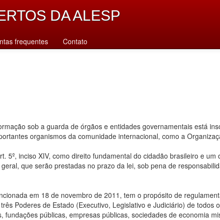
ERTOS DA ALESP
ntas frequentes
Contato
rmação sob a guarda de órgãos e entidades governamentais está inscr
importantes organismos da comunidade internacional, como a Organiz
. 5º, inciso XIV, como direito fundamental do cidadão brasileiro e um
u geral, que serão prestadas no prazo da lei, sob pena de responsabilid
ancionada em 18 de novembro de 2011, tem o propósito de regulamentar
ês Poderes de Estado (Executivo, Legislativo e Judiciário) de todos os n
s, fundações públicas, empresas públicas, sociedades de economia mis