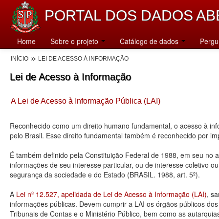
PORTAL DOS DADOS AB
Home
Sobre o projeto
Catálogo de dados
Pergu
INÍCIO
LEI DE ACESSO À INFORMAÇÃO
Lei de Acesso à Informação
A Lei de Acesso à Informação Pública (LAI)
Reconhecido como um direito humano fundamental, o acesso à info
pelo Brasil. Esse direito fundamental também é reconhecido por 
É também definido pela Constituição Federal de 1988, em seu no art
informações de seu interesse particular, ou de interesse coletivo o
segurança da sociedade e do Estado (BRASIL. 1988, art. 5º).
A
Lei nº 12.527, apelidada de Lei de Acesso à Informação (LAI)
, s
informações públicas. Devem cumprir a LAI os órgãos públicos dos tr
Tribunais de Contas e o Ministério Público, bem como as autarquia