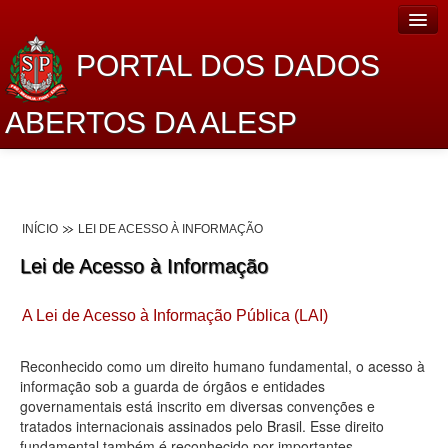
PORTAL DOS DADOS
ABERTOS DA ALESP
Home
Sobre o projeto
INÍCIO
LEI DE ACESSO À INFORMAÇÃO
Dados Abertos Alesp
Lei de Acesso à Informação
Lei de Acesso à Informação
A Lei de Acesso à Informação Pública (LAI)
Dados Governamentais Abertos
Planejamento
Reconhecido como um direito humano fundamental, o acesso à
informação sob a guarda de órgãos e entidades
Catálogo de dados
governamentais está inscrito em diversas convenções e
tratados internacionais assinados pelo Brasil. Esse direito
Processo Legislativo
fundamental também é reconhecido por importantes