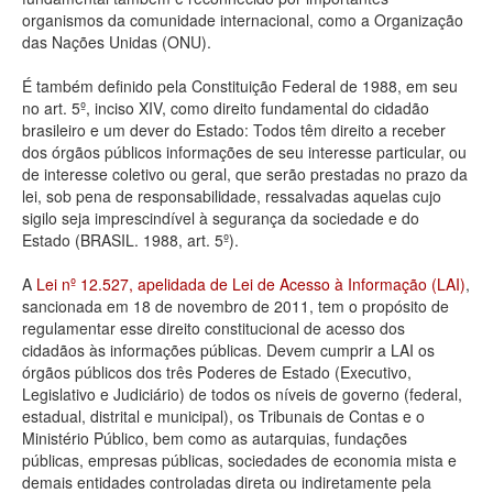
organismos da comunidade internacional, como a Organização
Deputados Estaduais
das Nações Unidas (ONU).
Administração
É também definido pela Constituição Federal de 1988, em seu
no art. 5º, inciso XIV, como direito fundamental do cidadão
Legislação
brasileiro e um dever do Estado: Todos têm direito a receber
dos órgãos públicos informações de seu interesse particular, ou
Agenda
de interesse coletivo ou geral, que serão prestadas no prazo da
lei, sob pena de responsabilidade, ressalvadas aquelas cujo
Perguntas frequentes
sigilo seja imprescindível à segurança da sociedade e do
Estado (BRASIL. 1988, art. 5º).
Contato
A
Lei nº 12.527, apelidada de Lei de Acesso à Informação (LAI)
,
sancionada em 18 de novembro de 2011, tem o propósito de
regulamentar esse direito constitucional de acesso dos
cidadãos às informações públicas. Devem cumprir a LAI os
órgãos públicos dos três Poderes de Estado (Executivo,
Legislativo e Judiciário) de todos os níveis de governo (federal,
estadual, distrital e municipal), os Tribunais de Contas e o
Ministério Público, bem como as autarquias, fundações
públicas, empresas públicas, sociedades de economia mista e
demais entidades controladas direta ou indiretamente pela