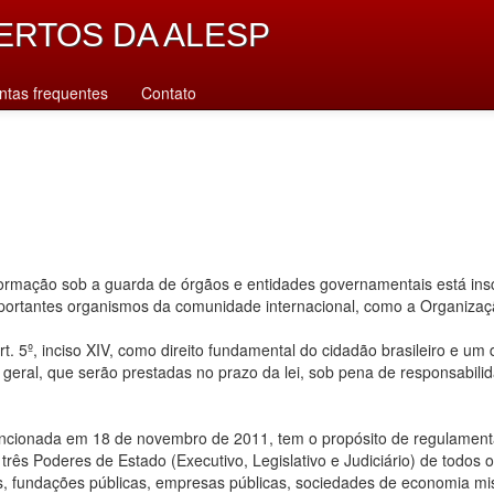
ERTOS DA ALESP
ntas frequentes
Contato
rmação sob a guarda de órgãos e entidades governamentais está inscr
importantes organismos da comunidade internacional, como a Organiz
. 5º, inciso XIV, como direito fundamental do cidadão brasileiro e um
u geral, que serão prestadas no prazo da lei, sob pena de responsabilid
ancionada em 18 de novembro de 2011, tem o propósito de regulamentar
ês Poderes de Estado (Executivo, Legislativo e Judiciário) de todos os n
s, fundações públicas, empresas públicas, sociedades de economia mis