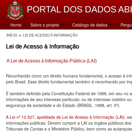
PORTAL DOS DADOS AB
Home
Sobre o projeto
Catálogo de dados
Pergu
INÍCIO
LEI DE ACESSO À INFORMAÇÃO
Lei de Acesso à Informação
A Lei de Acesso à Informação Pública (LAI)
Reconhecido como um direito humano fundamental, o acesso à info
pelo Brasil. Esse direito fundamental também é reconhecido por 
É também definido pela Constituição Federal de 1988, em seu no art
informações de seu interesse particular, ou de interesse coletivo o
segurança da sociedade e do Estado (BRASIL. 1988, art. 5º).
A
Lei nº 12.527, apelidada de Lei de Acesso à Informação (LAI)
, s
informações públicas. Devem cumprir a LAI os órgãos públicos dos tr
Tribunais de Contas e o Ministério Público, bem como as autarquia