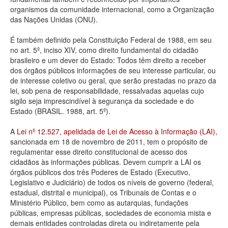
organismos da comunidade internacional, como a Organização
Deputados Estaduais
das Nações Unidas (ONU).
Administração
É também definido pela Constituição Federal de 1988, em seu
no art. 5º, inciso XIV, como direito fundamental do cidadão
Legislação
brasileiro e um dever do Estado: Todos têm direito a receber
dos órgãos públicos informações de seu interesse particular, ou
Agenda
de interesse coletivo ou geral, que serão prestadas no prazo da
lei, sob pena de responsabilidade, ressalvadas aquelas cujo
Perguntas frequentes
sigilo seja imprescindível à segurança da sociedade e do
Estado (BRASIL. 1988, art. 5º).
Contato
A
Lei nº 12.527, apelidada de Lei de Acesso à Informação (LAI)
,
sancionada em 18 de novembro de 2011, tem o propósito de
regulamentar esse direito constitucional de acesso dos
cidadãos às informações públicas. Devem cumprir a LAI os
órgãos públicos dos três Poderes de Estado (Executivo,
Legislativo e Judiciário) de todos os níveis de governo (federal,
estadual, distrital e municipal), os Tribunais de Contas e o
Ministério Público, bem como as autarquias, fundações
públicas, empresas públicas, sociedades de economia mista e
demais entidades controladas direta ou indiretamente pela