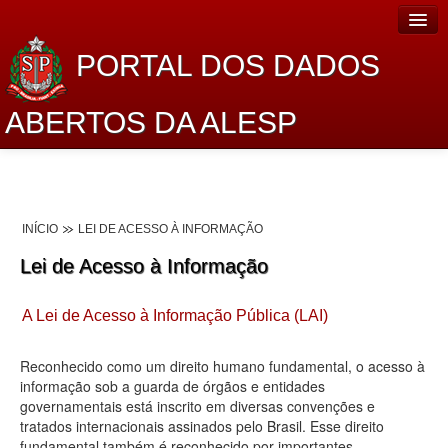
PORTAL DOS DADOS
ABERTOS DA ALESP
Home
Sobre o projeto
INÍCIO
LEI DE ACESSO À INFORMAÇÃO
Dados Abertos Alesp
Lei de Acesso à Informação
Lei de Acesso à Informação
A Lei de Acesso à Informação Pública (LAI)
Dados Governamentais Abertos
Planejamento
Reconhecido como um direito humano fundamental, o acesso à
informação sob a guarda de órgãos e entidades
Catálogo de dados
governamentais está inscrito em diversas convenções e
tratados internacionais assinados pelo Brasil. Esse direito
Processo Legislativo
fundamental também é reconhecido por importantes