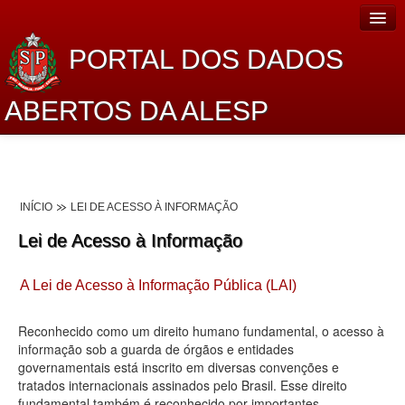
PORTAL DOS DADOS
ABERTOS DA ALESP
Home
Sobre o projeto
INÍCIO
LEI DE ACESSO À INFORMAÇÃO
Dados Abertos Alesp
Lei de Acesso à Informação
Lei de Acesso à Informação
A Lei de Acesso à Informação Pública (LAI)
Dados Governamentais Abertos
Planejamento
Reconhecido como um direito humano fundamental, o acesso à
informação sob a guarda de órgãos e entidades
Catálogo de dados
governamentais está inscrito em diversas convenções e
tratados internacionais assinados pelo Brasil. Esse direito
Processo Legislativo
fundamental também é reconhecido por importantes