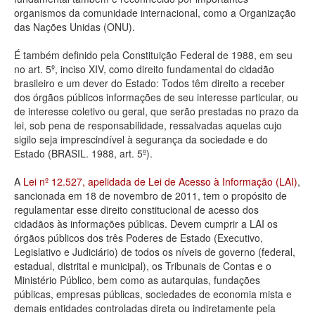
organismos da comunidade internacional, como a Organização
Deputados Estaduais
das Nações Unidas (ONU).
Administração
É também definido pela Constituição Federal de 1988, em seu
no art. 5º, inciso XIV, como direito fundamental do cidadão
Legislação
brasileiro e um dever do Estado: Todos têm direito a receber
dos órgãos públicos informações de seu interesse particular, ou
Agenda
de interesse coletivo ou geral, que serão prestadas no prazo da
lei, sob pena de responsabilidade, ressalvadas aquelas cujo
Perguntas frequentes
sigilo seja imprescindível à segurança da sociedade e do
Estado (BRASIL. 1988, art. 5º).
Contato
A
Lei nº 12.527, apelidada de Lei de Acesso à Informação (LAI)
,
sancionada em 18 de novembro de 2011, tem o propósito de
regulamentar esse direito constitucional de acesso dos
cidadãos às informações públicas. Devem cumprir a LAI os
órgãos públicos dos três Poderes de Estado (Executivo,
Legislativo e Judiciário) de todos os níveis de governo (federal,
estadual, distrital e municipal), os Tribunais de Contas e o
Ministério Público, bem como as autarquias, fundações
públicas, empresas públicas, sociedades de economia mista e
demais entidades controladas direta ou indiretamente pela