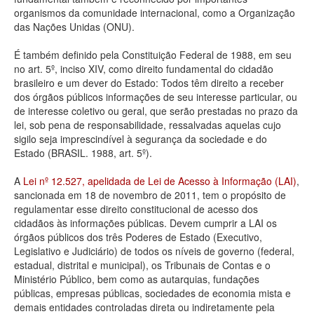
organismos da comunidade internacional, como a Organização
Deputados Estaduais
das Nações Unidas (ONU).
Administração
É também definido pela Constituição Federal de 1988, em seu
no art. 5º, inciso XIV, como direito fundamental do cidadão
Legislação
brasileiro e um dever do Estado: Todos têm direito a receber
dos órgãos públicos informações de seu interesse particular, ou
Agenda
de interesse coletivo ou geral, que serão prestadas no prazo da
lei, sob pena de responsabilidade, ressalvadas aquelas cujo
Perguntas frequentes
sigilo seja imprescindível à segurança da sociedade e do
Estado (BRASIL. 1988, art. 5º).
Contato
A
Lei nº 12.527, apelidada de Lei de Acesso à Informação (LAI)
,
sancionada em 18 de novembro de 2011, tem o propósito de
regulamentar esse direito constitucional de acesso dos
cidadãos às informações públicas. Devem cumprir a LAI os
órgãos públicos dos três Poderes de Estado (Executivo,
Legislativo e Judiciário) de todos os níveis de governo (federal,
estadual, distrital e municipal), os Tribunais de Contas e o
Ministério Público, bem como as autarquias, fundações
públicas, empresas públicas, sociedades de economia mista e
demais entidades controladas direta ou indiretamente pela