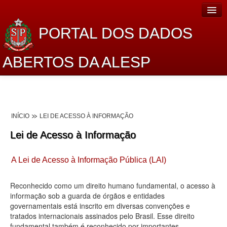
PORTAL DOS DADOS
ABERTOS DA ALESP
Home
Sobre o projeto
INÍCIO
LEI DE ACESSO À INFORMAÇÃO
Dados Abertos Alesp
Lei de Acesso à Informação
Lei de Acesso à Informação
A Lei de Acesso à Informação Pública (LAI)
Dados Governamentais Abertos
Planejamento
Reconhecido como um direito humano fundamental, o acesso à
informação sob a guarda de órgãos e entidades
Catálogo de dados
governamentais está inscrito em diversas convenções e
tratados internacionais assinados pelo Brasil. Esse direito
Processo Legislativo
fundamental também é reconhecido por importantes